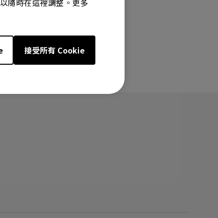
選項可以隨時在這裡調整。更多
e
接受所有 Cookie