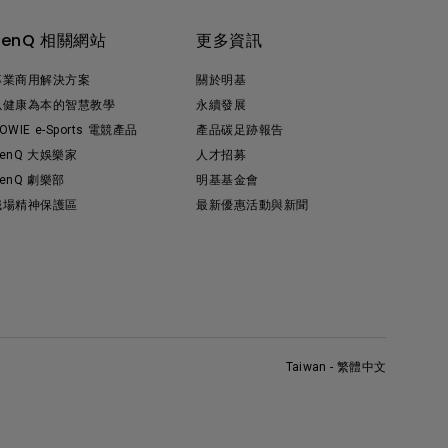
BenQ 相關網站
更多資訊
專業商用解決方案
關於明基
以健康為本的智慧教學
永續發展
OWIE e-Sports 電競產品
產品碳足跡報告
enQ 大娛樂家
人才招募
enQ 劇樂部
明基基金會
職場精神保護區
最新優惠活動與新聞
Taiwan - 繁體中文