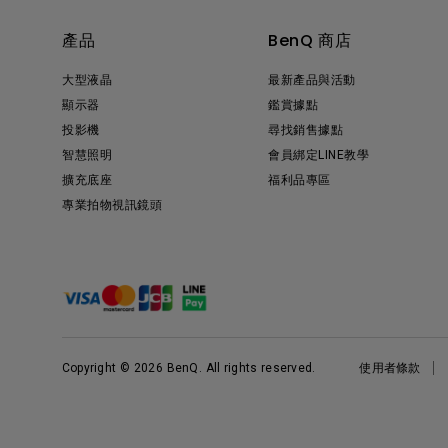
產品
BenQ 商店
大型液晶
最新產品與活動
顯示器
鑑賞據點
投影機
尋找銷售據點
智慧照明
會員綁定LINE教學
擴充底座
福利品專區
專業拍物視訊鏡頭
Copyright © 2026 BenQ. All rights reserved.
使用者條款