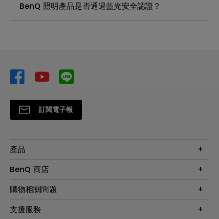
BenQ 照明產品是否通過藍光安全認證？
訂閱電子報
產品
大型液晶
BenQ 商店
顯示器
最新產品與活動
購物相關問題
投影機
鑑賞據點
智慧照明
第一次購物就上手
支援服務
尋找銷售據點