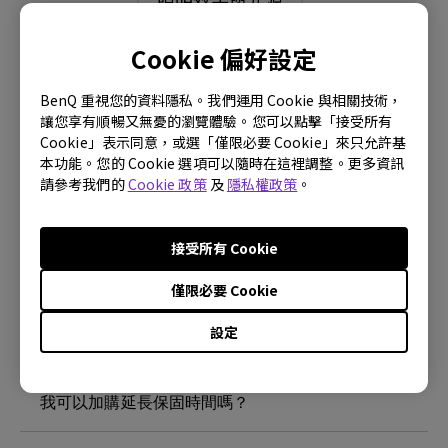
Cookie 偏好設定
BenQ 重視您的資料隱私。我們運用 Cookie 與相關技術，
我可以自己更換 NookLight 內的 LED 燈嗎？
讓您享有順暢又無憂的瀏覽體驗。您可以點擊「接受所有
Cookie」表示同意，或選「僅限必要 Cookie」來只允許基
本功能。您的 Cookie 選項可以隨時在這裡調整。更多資訊
請問是否有藍光危害？｜智慧檯燈
請參考我們的
Cookie 政策
及
隱私權政策
。
請問演色性如何? | 護眼智慧檯燈
接受所有 Cookie
請問MindDuo系列的色溫範圍? | 護眼智慧檯燈
僅限必要 Cookie
設定
BenQ照明產品都有無閃爍(無頻閃)技術嗎?
我可以加購延長保固時間嗎？