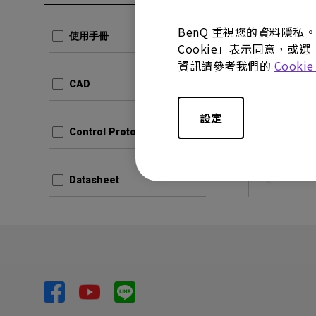
CAD
Produ
BenQ 重視您的資料隱私
使用手冊
Cookie」表示同意，或選
更新:
20
資訊請參考我們的
Cooki
語言:
CAD
檔案大小
版本:
V0
設定
Control Protocols
預覽
Datasheet