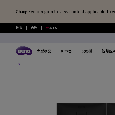
Change your region to view content applicable to y
教育
商務
大型液晶
顯示器
投影機
智慧照
解詳情
所有大型液晶
所有顯示器
所有投影機
所有智慧照明
所有大型商用顯示器
BenQ 商店
擴充底座/線材
視訊鏡頭/軟體
藍牙喇叭/
USB-C 擴充底座
專業拍物視訊鏡頭
語言學習藍牙
探索不同系列
探索不同系列
探索不同系列
探索不同系列
數位電子顯示看板
選購最新產品與活動
快速連結
大型互動觸控顯示器
了解特色機種
搜尋重點規格
其他活動
了解特色機種
解決
讀光計畫
USB-C 7合1 集線器
視覺展示工具 EnSpire
GameZone 2.0 遊戲 Google TV
適合Mac風格愛好者的外接螢幕
行動微型投影機
螢幕閱讀檯燈
商用數位電子看板系列
大型液晶
最新優惠活動與新聞
教育互動觸控顯示器
玩家級遊戲投影機
GAME ZONE遊戲快捷功能
福利品專區
專業攝影螢幕
教育
光影實驗室
HDMI 2.1 傳輸線
專業拍物視訊鏡頭好評實測推薦
GameZone 遊戲 Google TV
遊戲護眼螢幕
家庭娛樂投影機
親子共讀檯燈
Pantone® 雙認證數位電子看板
顯示器
尋找展示地點
商用互動觸控顯示器系列
遊戲投影機
BenQ 獨家遊戲特調APP
教育解決方案
5K Mac 外接螢幕​
全方
螢幕掛燈怎麼選
4K 量子點追劇護眼 Google TV
專業護眼螢幕
家庭劇院投影機
筆電燈
投影機
購物常見問題
InstaShow 無線投影設備
MiniLED
商務解決方案
BenQ 到府校色
視訊
企業照明解決方案