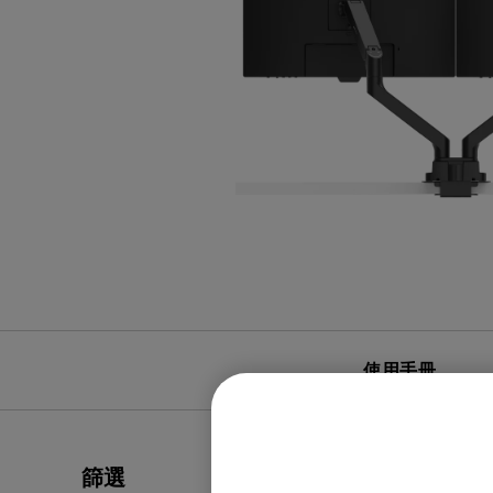
黑湛屏護眼 Google TV
影音文書護眼螢幕
投影電視
螢幕掛燈
智慧照明
第一次購物就上手
高爾夫投影機，一站式顧問服
量子點
ZOWIE 專業電競設備
專業螢幕軟體
程式設計專用螢幕
鋼琴燈系列
遠端工作學習
信用卡分期付款
高亮智慧商務投影機系列
HDMI 2.1 (4K 144Hz)
產品註冊享好康
智能吸頂燈
尺寸
使用手冊
篩選
全部清除