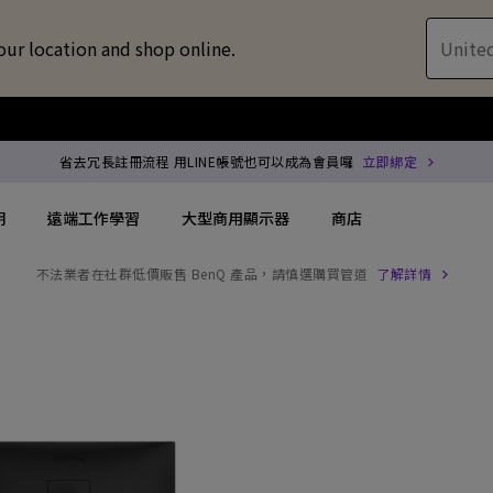
our location and shop online.
United
省去冗長註冊流程 用LINE帳號也可以成為會員囉
立即綁定
明
遠端工作學習
大型商用顯示器
商店
配件
喇叭treVolo U
方案
搜尋重點規格
搜尋重點規格
商用投影機
專用領域顯示
解決方案
144Hz
4K UHD (3840×2160)
專業型雷射投影
商用顯示器
位智慧零售解決方案
USB-C
短焦
沉浸式雷射投影
ZOWIE 電競
服務
協作會議室解決方案
Thunderbolt
水平梯形修正(側投影)
會議室投影機