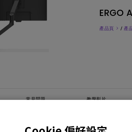
務
色域
LED
教育投影機
ERGO
硬體校色
雷射
高爾夫投影機
支援腳架高低升降
內建AndroidTV
產品頁
/
產
Nano Gloss 鏡面面板
有低延遲輸入
Nano Matte 霧面無反光面板
常見問題
教學影片
Cookie 偏好設定