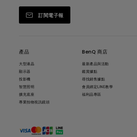
訂閱電子報
產品
BenQ 商店
大型液晶
最新產品與活動
顯示器
鑑賞據點
投影機
尋找銷售據點
智慧照明
會員綁定LINE教學
擴充底座
福利品專區
專業拍物視訊鏡頭