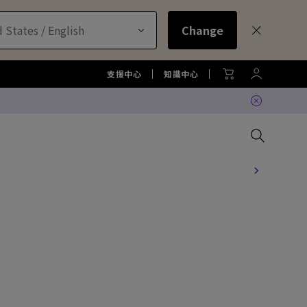
 States / English
Change
支援中心
知識中心
GV31 全球產品召回通知
了解更多
器
比較所有大型液晶
比較所有顯示器
比較所有投影機
比較所有智慧照明系列
配件
機
大型液晶服務與周邊配件
螢幕周邊配件
尋找最適投影機
護眼檯燈周邊配件
TZY31 InstaShare 無線螢幕分
享器解決方案
機
顯示器
大型液晶鑑賞據點
螢幕鑑賞據點
投影機鑑賞據點
智慧照明鑑賞據點
DVY32 4K 智慧視訊會議攝影機
如何挑選適合的壁掛架
2026 MA 忠於原色風格大賞
投影機周邊配件
延長保固購買