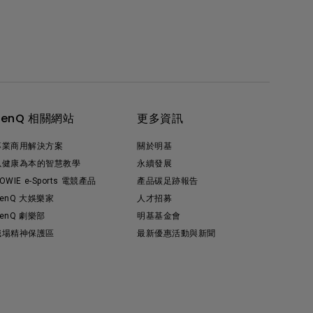
BenQ 相關網站
更多資訊
專業商用解決方案
關於明基
以健康為本的智慧教學
永續發展
OWIE e-Sports 電競產品
產品碳足跡報告
enQ 大娛樂家
人才招募
enQ 劇樂部
明基基金會
職場精神保護區
最新優惠活動與新聞