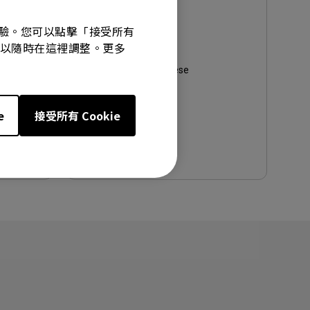
使用手冊
使用手冊
覽體驗。您可以點擊「接受所有
選項可以隨時在這裡調整。更多
更新:
2026/04/01
語言:
Traditional Chinese
檔案大小:
2.97 MB
版本:
e
接受所有 Cookie
預覽