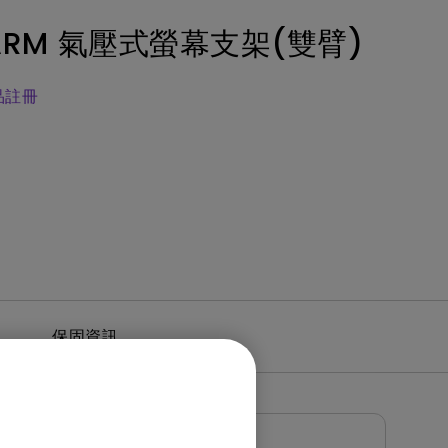
MT01 VESA 壁掛規格移動腳架
BenQ 獨家遊戲特調 APP
立即測驗：找出為你量身打造的
投影機距離試算
 ARM 氣壓式螢幕支架(雙臂)
Mac外接螢幕
EZWrite 6 電子白板軟體
【選購入門教學】輕鬆避開廣告
延長保固購買
陷阱
InstaShare 2 無線投影軟體
品註冊
保固資訊