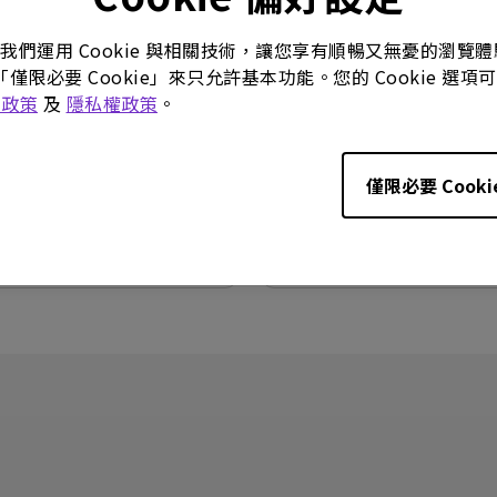
使用手冊
ct Dimensions
Quick Start Guide
。我們運用 Cookie 與相關技術，讓您享有順暢又無憂的瀏
「僅限必要 Cookie」來只允許基本功能。您的 Cookie 
26/04/28
更新:
2026/01/30
e 政策
及
隱私權政策
。
語言:
General
:
187.21 KB
檔案大小:
3.76 MB
02
版本:
僅限必要 Cooki
預覽