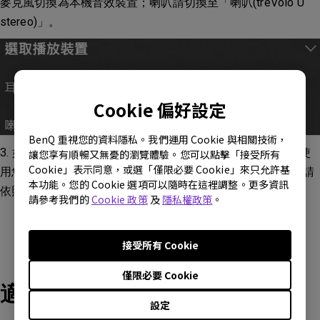
麥克風切換為本機音效裝置；喇叭請切換至「喇叭(treVolo U
stereo)」。
Cookie 偏好設定
BenQ 重視您的資料隱私。我們運用 Cookie 與相關技術，
3. 如已經無法順利透過音源線與您的播音裝置連線，請您先使
讓您享有順暢又無憂的瀏覽體驗。您可以點擊「接受所有
Cookie」表示同意，或選「僅限必要 Cookie」來只允許基
用您的有線耳機4PIN耳機做測試，如能順利進行收播音，則請
本功能。您的 Cookie 選項可以隨時在這裡調整。更多資訊
依照上述步驟進行收播音裝置切換。
請參考我們的
Cookie 政策
及
隱私權政策
。
接受所有 Cookie
僅限必要 Cookie
適用產品型號
設定