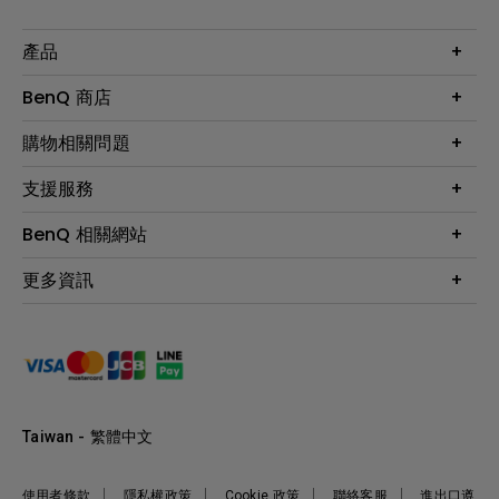
產品
大型液晶
BenQ 商店
顯示器
最新產品與活動
購物相關問題
投影機
鑑賞據點
智慧照明
第一次購物就上手
支援服務
尋找銷售據點
擴充底座
官網購物常見問題
會員綁定LINE教學
服務公告
BenQ 相關網站
專業拍物視訊鏡頭
延長保固購買
福利品專區
產品註冊
贈品兌換網站首頁
專業商用解決方案
更多資訊
保固條例
以健康為本的智慧教學
網路報修
關於明基
ZOWIE e-Sports 電競產品
手冊與軟體下載
永續發展
BenQ 大娛樂家
產品常見問題
產品碳足跡報告
BenQ 劇樂部
人才招募
職場精神保護區
Taiwan - 繁體中文
明基基金會
最新優惠活動與新聞
使用者條款
隱私權政策
Cookie 政策
聯絡客服
進出口遵