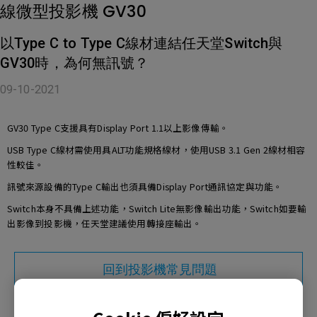
線微型投影機 GV30
以Type C to Type C線材連結任天堂Switch與
GV30時，為何無訊號？
09-10-2021
GV30 Type C支援具有Display Port 1.1以上影像傳輸。
USB Type C線材需使用具ALT功能規格線材，使用USB 3.1 Gen 2線材相容
性較佳。
訊號來源設備的Type C輸出也須具備Display Port通訊協定與功能。
Switch本身不具備上述功能，Switch Lite無影像輸出功能，Switch如要輸
出影像到投影機，任天堂建議使用轉接座輸出。
回到投影機常見問題