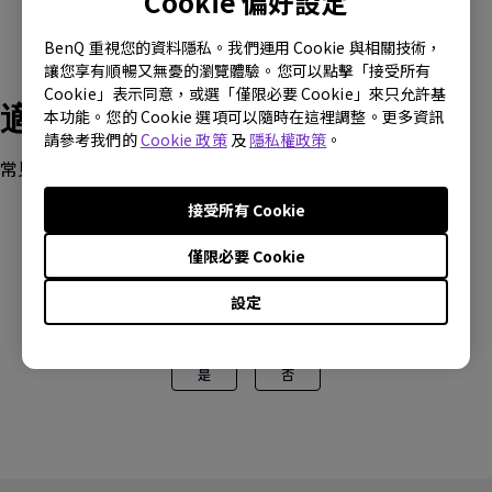
Cookie 偏好設定
BenQ 重視您的資料隱私。我們運用 Cookie 與相關技術，
讓您享有順暢又無憂的瀏覽體驗。您可以點擊「接受所有
Cookie」表示同意，或選「僅限必要 Cookie」來只允許基
適用產品型號
本功能。您的 Cookie 選項可以隨時在這裡調整。更多資訊
請參考我們的
Cookie 政策
及
隱私權政策
。
常見問題
接受所有 Cookie
僅限必要 Cookie
設定
這篇文章是否對您有幫助?
是
否