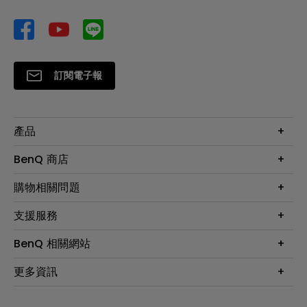
訂閱電子報
產品
大型液晶
BenQ 商店
顯示器
最新產品與活動
購物相關問題
投影機
鑑賞據點
智慧照明
第一次購物就上手
支援服務
尋找銷售據點
擴充底座
官網購物常見問題
會員綁定LINE教學
服務公告
BenQ 相關網站
專業拍物視訊鏡頭
延長保固購買
福利品專區
產品註冊
贈品兌換網站首頁
專業商用解決方案
更多資訊
保固條例
以健康為本的智慧教學
網路報修
關於明基
ZOWIE e-Sports 電競產品