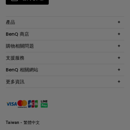
產品
大型液晶
BenQ 商店
顯示器
最新產品與活動
購物相關問題
投影機
鑑賞據點
智慧照明
第一次購物就上手
支援服務
尋找銷售據點
擴充底座
官網購物常見問題
會員綁定LINE教學
服務公告
BenQ 相關網站
專業拍物視訊鏡頭
延長保固購買
福利品專區
產品註冊
贈品兌換網站首頁
專業商用解決方案
更多資訊
保固條例
以健康為本的智慧教學
網路報修
關於明基
ZOWIE e-Sports 電競產品
手冊與軟體下載
永續發展
BenQ 大娛樂家
產品常見問題
產品碳足跡報告
BenQ 劇樂部
人才招募
職場精神保護區
Taiwan - 繁體中文
明基基金會