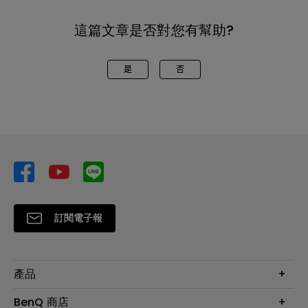
這篇文章是否對您有幫助?
是
否
訂閱電子報
產品
大型液晶
BenQ 商店