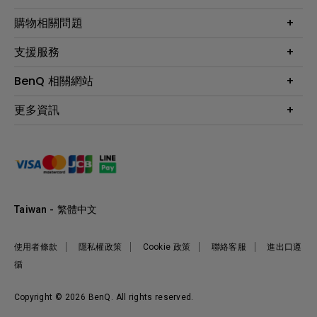
顯示器
最新產品與活動
購物相關問題
投影機
鑑賞據點
智慧照明
第一次購物就上手
支援服務
尋找銷售據點
擴充底座
官網購物常見問題
會員綁定LINE教學
服務公告
BenQ 相關網站
專業拍物視訊鏡頭
延長保固購買
福利品專區
產品註冊
贈品兌換網站首頁
專業商用解決方案
更多資訊
保固條例
以健康為本的智慧教學
網路報修
關於明基
ZOWIE e-Sports 電競產品
手冊與軟體下載
永續發展
BenQ 大娛樂家
產品常見問題
產品碳足跡報告
BenQ 劇樂部
人才招募
職場精神保護區
Taiwan - 繁體中文
明基基金會
最新優惠活動與新聞
使用者條款
隱私權政策
Cookie 政策
聯絡客服
進出口遵
循
Copyright © 2026 BenQ. All rights reserved.