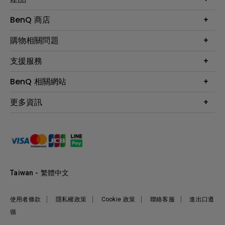
大型液晶
BenQ 商店
顯示器
最新產品與活動
購物相關問題
投影機
鑑賞據點
智慧照明
第一次購物就上手
支援服務
尋找銷售據點
擴充底座
官網購物常見問題
會員綁定LINE教學
服務公告
BenQ 相關網站
專業拍物視訊鏡頭
延長保固購買
福利品專區
產品註冊
贈品兌換網站首頁
專業商用解決方案
更多資訊
保固條例
以健康為本的智慧教學
網路報修
關於明基
ZOWIE e-Sports 電競產品
手冊與軟體下載
永續發展
BenQ 大娛樂家
產品常見問題
產品碳足跡報告
BenQ 劇樂部
人才招募
職場精神保護區
Taiwan - 繁體中文
明基基金會
最新優惠活動與新聞
使用者條款
隱私權政策
Cookie 政策
聯絡客服
進出口遵
循