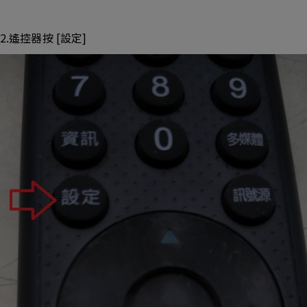
2.遙控器按 [設定]