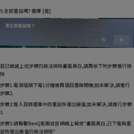
5.全部重設嗎? 選擇 [是]
若已做過上述步驟仍無法排除畫面黑白,請再依下列步驟進行排
除
步驟1.電源插頭下電1分鐘後再插回重啟開機;如未解決,請進行
步驟2.
步驟2:進入目錄選單中的重設恢復出廠值;如未解決,請進行步驟
3.
步驟3:請聯繫BenQ客服或官網線上報修"畫面黑白,已下電與重
設恢復出廠值仍無法排除"