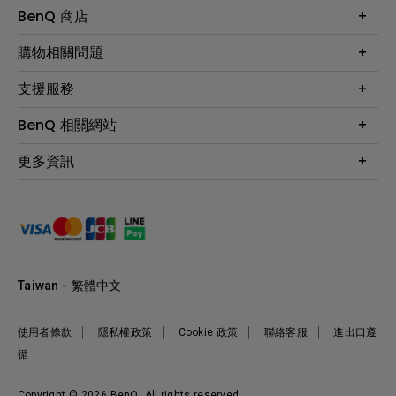
大型液晶
BenQ 商店
顯示器
最新產品與活動
購物相關問題
投影機
鑑賞據點
智慧照明
第一次購物就上手
支援服務
尋找銷售據點
擴充底座
官網購物常見問題
會員綁定LINE教學
服務公告
BenQ 相關網站
專業拍物視訊鏡頭
延長保固購買
福利品專區
產品註冊
贈品兌換網站首頁
專業商用解決方案
更多資訊
保固條例
以健康為本的智慧教學
網路報修
關於明基
ZOWIE e-Sports 電競產品
手冊與軟體下載
永續發展
BenQ 大娛樂家
產品常見問題
產品碳足跡報告
BenQ 劇樂部
人才招募
職場精神保護區
Taiwan - 繁體中文
明基基金會
最新優惠活動與新聞
使用者條款
隱私權政策
Cookie 政策
聯絡客服
進出口遵
循
Copyright © 2026 BenQ. All rights reserved.