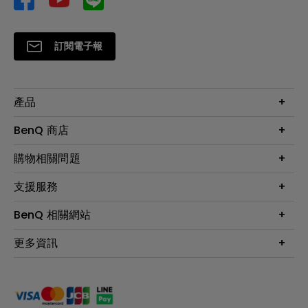
訂閱電子報
產品
大型液晶
BenQ 商店
顯示器
最新產品與活動
購物相關問題
投影機
鑑賞據點
智慧照明
第一次購物就上手
支援服務
尋找銷售據點
擴充底座
官網購物常見問題
會員綁定LINE教學
服務公告
BenQ 相關網站
專業拍物視訊鏡頭
延長保固購買
福利品專區
產品註冊
贈品兌換網站首頁
專業商用解決方案
更多資訊
保固條例
以健康為本的智慧教學
網路報修
關於明基
ZOWIE e-Sports 電競產品
手冊與軟體下載
永續發展
BenQ 大娛樂家
產品常見問題
產品碳足跡報告