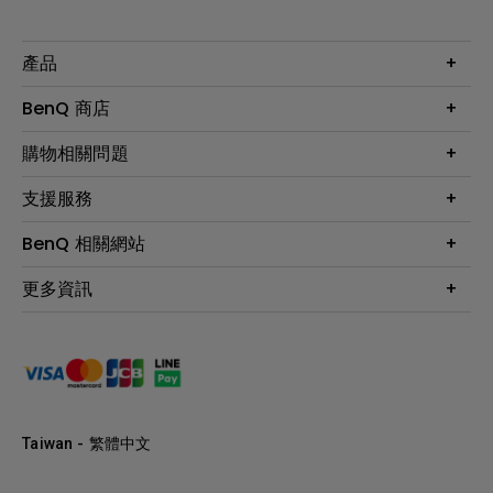
產品
大型液晶
BenQ 商店
顯示器
最新產品與活動
購物相關問題
投影機
鑑賞據點
智慧照明
第一次購物就上手
支援服務
尋找銷售據點
擴充底座
官網購物常見問題
會員綁定LINE教學
服務公告
BenQ 相關網站
專業拍物視訊鏡頭
延長保固購買
福利品專區
產品註冊
贈品兌換網站首頁
專業商用解決方案
更多資訊
保固條例
以健康為本的智慧教學
網路報修
關於明基
ZOWIE e-Sports 電競產品
手冊與軟體下載
永續發展
BenQ 大娛樂家
產品常見問題
產品碳足跡報告
BenQ 劇樂部
人才招募
職場精神保護區
Taiwan - 繁體中文
明基基金會
最新優惠活動與新聞