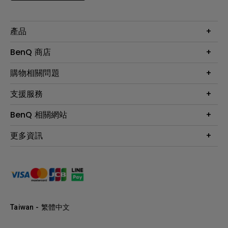
產品
大型液晶
BenQ 商店
顯示器
最新產品與活動
購物相關問題
投影機
鑑賞據點
智慧照明
第一次購物就上手
支援服務
尋找銷售據點
擴充底座
官網購物常見問題
會員綁定LINE教學
服務公告
BenQ 相關網站
專業拍物視訊鏡頭
延長保固購買
福利品專區
產品註冊
贈品兌換網站首頁
專業商用解決方案
更多資訊
保固條例
以健康為本的智慧教學
網路報修
關於明基
ZOWIE e-Sports 電競產品
手冊與軟體下載
永續發展
BenQ 大娛樂家
產品常見問題
產品碳足跡報告
BenQ 劇樂部
人才招募
職場精神保護區
Taiwan - 繁體中文
明基基金會
最新優惠活動與新聞