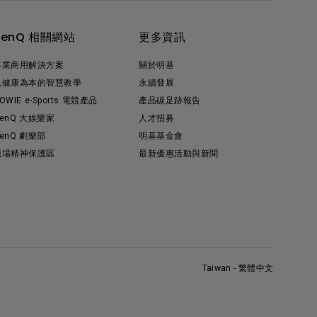
BenQ 相關網站
更多資訊
專業商用解決方案
關於明基
以健康為本的智慧教學
永續發展
OWIE e-Sports 電競產品
產品碳足跡報告
enQ 大娛樂家
人才招募
enQ 劇樂部
明基基金會
職場精神保護區
最新優惠活動與新聞
Taiwan - 繁體中文