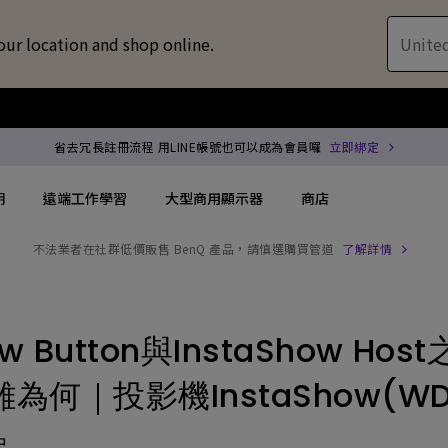
our location and shop online.
United
省去冗長註冊流程 用LINE帳號也可以成為會員囉
立即綁定
明
遠端工作學習
大型商用顯示器
商店
不法業者在社群低價販售 BenQ 產品，請慎選購買管道
了解詳情
配件
喇叭treVolo U
方案
搜尋重點規格
搜尋重點規格
專用領域顯示器
商用投影機
解決方案
144Hz
4K UHD (3840×2160)
企業 / 工作室專業
專業型雷射投影
ow Button與InstaShow Ho
位智慧零售解決方案
USB-C
短焦
商用顯示器
沉浸式雷射投影
為何｜投影機InstaShow(WD
務
協作會議室解決方案
Thunderbolt
水平梯形修正(側投影)
ZOWIE 電競顯示器
會議室投影機
尺