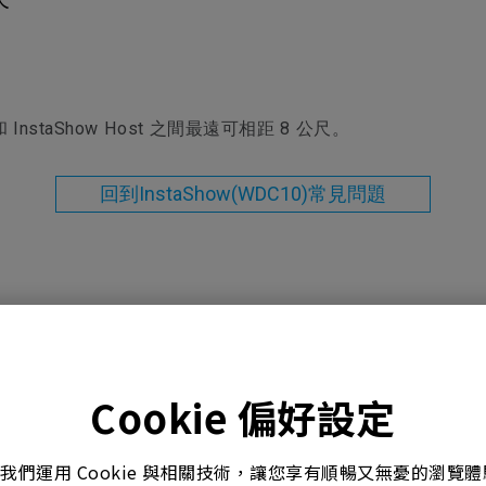
務
色域
LED
教育投影機
硬體校色
雷射
高爾夫投影機
支援腳架高低升降
內建AndroidTV
on 和 InstaShow Host 之間最遠可相距 8 公尺。
Nano Gloss 鏡面面板
有低延遲輸入
Nano Matte 霧面無反光面板
回到InstaShow(WDC10)常見問題
號
Cookie 偏好設定
10
。我們運用 Cookie 與相關技術，讓您享有順暢又無憂的瀏