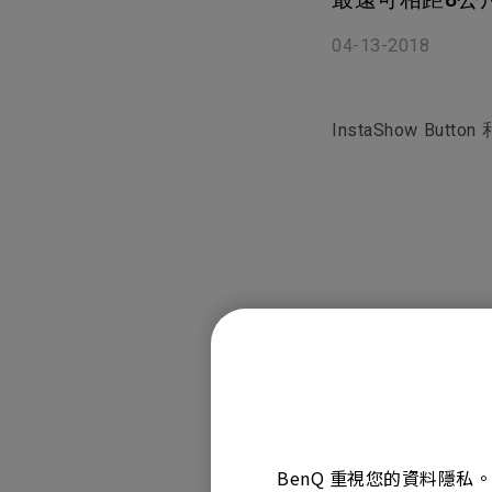
黑湛屏護眼 Google TV
影音文書護眼螢幕
投影電視
螢幕掛燈
智慧照明
第一次購物就上手
高爾夫投影機，一站式顧問服
量子點
ZOWIE 專業電競設備
專業螢幕軟體
04-13-2018
程式設計專用螢幕
鋼琴燈系列
遠端工作學習
信用卡分期付款
高亮智慧商務投影機系列
HDMI 2.1 (4K 144Hz)
產品註冊享好康
智能吸頂燈
尺寸
InstaShow Butt
適用產品型
INSTASHOW-WDC
BenQ 重視您的資料隱私