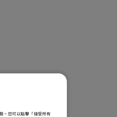
MT01 VESA 壁掛規格移動腳架
BenQ 獨家遊戲特調 APP
立即測驗：找出為你量身打造的
投影機距離試算
Mac外接螢幕
EZWrite 6 電子白板軟體
【選購入門教學】輕鬆避開廣告
延長保固購買
陷阱
InstaShare 2 無線投影軟體
覽體驗。您可以點擊「接受所有