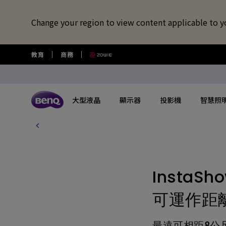
Change your region to view content applicable to y
教育
商務
大型液晶
顯示器
投影機
智慧照
所有大型液晶
所有顯示器
所有投影機
所有智慧照明
所有大型商用顯示器
BenQ 商店
擴充底座/線材
視訊鏡頭/軟體
藍牙喇叭/
USB-C 擴充底座
專業拍物視訊鏡頭
語言學習藍牙
探索不同系列
探索不同系列
探索不同系列
探索不同系列
數位電子顯示看板
選購最新產品與活動
快速連結
大型互動觸控顯示器
了解特色機種
搜尋重點規格
其他活動
了解特色機種
解決
讀光計畫
USB-C 7合1 集線器
視覺展示工具 EnSpire
GameZone 2.0 遊戲 Google TV
適合Mac風格愛好者的外接螢幕
行動微型投影機
螢幕閱讀檯燈
商用數位電子看板系列
大型液晶
最新優惠活動與新聞
教育互動觸控顯示器
玩家級遊戲投影機
GAME ZONE遊戲快捷功能
福利品專區
專業攝影螢幕
教育
InstaSh
光影實驗室
HDMI 2.1 傳輸線
專業拍物視訊鏡頭好評實測推薦
GameZone 遊戲 Google TV
專業色準螢幕 Creative Pro
家庭娛樂投影機
親子共讀檯燈
Pantone® 雙認證數位電子看板
顯示器
尋找展示地點
商用互動觸控顯示器系列
遊戲投影機
BenQ 獨家遊戲特調APP
教育解決方案
5K Mac 外接螢幕​
全方
可運作距離
螢幕掛燈怎麼選
4K 量子點追劇護眼 Google TV
遊戲護眼螢幕
家庭劇院投影機
筆電燈
投影機
購物常見問題
InstaShow 無線投影設備
MiniLED
商務解決方案
BenQ 到府校色服
視訊
企業照明解決方案
最遠可相距8公