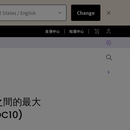
 States / English
Change
支援中心
知識中心
比較所有大型液晶
比較所有顯示器
比較所有投影機
比較所有智慧照明系列
配件
色準服務
機
st之間的最大
大型液晶服務與周邊配件
螢幕周邊配件
尋找最適投影機
護眼檯燈周邊配件
TZY31 InstaShare 無線螢幕分
享器解決方案
機
C10)
大型液晶鑑賞據點
螢幕鑑賞據點
投影機鑑賞據點
智慧照明鑑賞據點
DVY32 4K 智慧視訊會議攝影機
如何挑選適合的壁掛架
2026 MA 忠於原色風格大賞
投影機周邊配件
延長保固購買