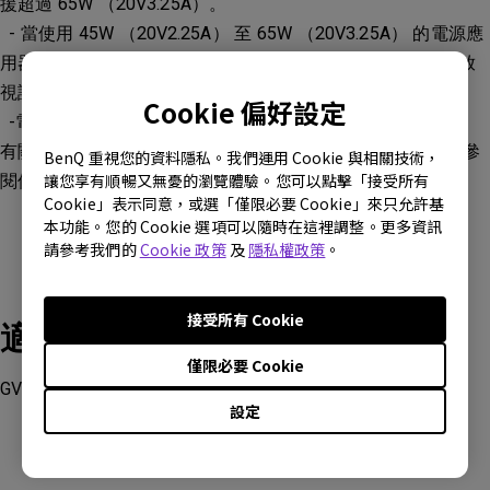
援超過 65W （20V3.25A）。
- 當使用 45W （20V2.25A） 至 65W （20V3.25A） 的電源應
用器或行動電源時，設備可以在執行期間支援供電（例如播放
視訊影片或音樂），但不能為電池充電。
Cookie 偏好設定
-電池充電僅在投影機關機或處於Internet待機模式時可用。
有關詳細的USB-C Power Delivery 規格和相關亮度限制，請參
BenQ 重視您的資料隱私。我們運用 Cookie 與相關技術，
讓您享有順暢又無憂的瀏覽體驗。您可以點擊「接受所有
閱使用手冊。
Cookie」表示同意，或選「僅限必要 Cookie」來只允許基
本功能。您的 Cookie 選項可以隨時在這裡調整。更多資訊
請參考我們的
Cookie 政策
及
隱私權政策
。
接受所有 Cookie
適用產品型號
僅限必要 Cookie
GV50
設定