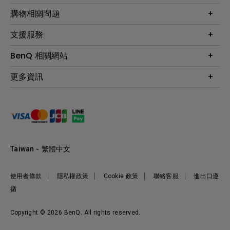
顯示器
最新產品與活動
購物相關問題
投影機
鑑賞據點
智慧照明
第一次購物就上手
支援服務
尋找銷售據點
擴充底座
官網購物常見問題
會員綁定LINE教學
服務公告
BenQ 相關網站
專業拍物視訊鏡頭
延長保固購買
福利品專區
產品註冊
贈品兌換網站首頁
專業商用解決方案
更多資訊
保固條例
以健康為本的智慧教學
網路報修
關於明基
ZOWIE e-Sports 電競產品
手冊與軟體下載
永續發展
BenQ 大娛樂家
產品常見問題
產品碳足跡報告
BenQ 劇樂部
人才招募
職場精神保護區
Taiwan - 繁體中文
明基基金會
最新優惠活動與新聞
使用者條款
隱私權政策
Cookie 政策
聯絡客服
進出口遵
循
Copyright © 2026 BenQ. All rights reserved.