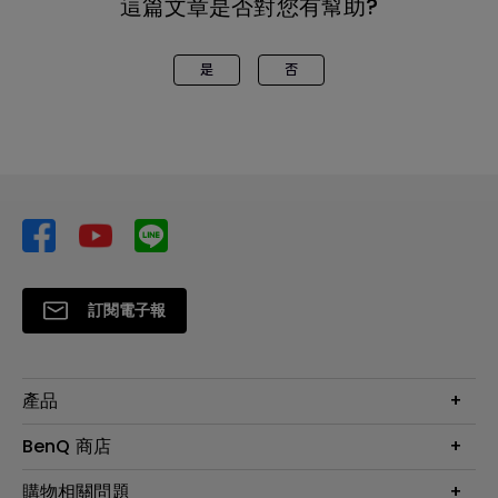
這篇文章是否對您有幫助?
是
否
訂閱電子報
產品
大型液晶
BenQ 商店
顯示器
最新產品與活動
購物相關問題