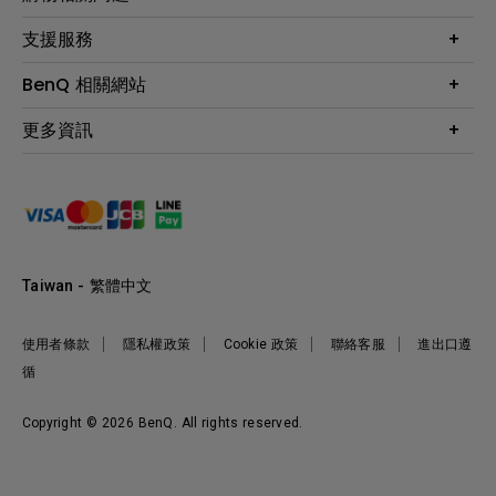
投影機
鑑賞據點
智慧照明
第一次購物就上手
支援服務
尋找銷售據點
擴充底座
官網購物常見問題
會員綁定LINE教學
服務公告
BenQ 相關網站
專業拍物視訊鏡頭
延長保固購買
福利品專區
產品註冊
贈品兌換網站首頁
專業商用解決方案
更多資訊
保固條例
以健康為本的智慧教學
網路報修
關於明基
ZOWIE e-Sports 電競產品
手冊與軟體下載
永續發展
BenQ 大娛樂家
產品常見問題
產品碳足跡報告
BenQ 劇樂部
人才招募
職場精神保護區
Taiwan - 繁體中文
明基基金會
最新優惠活動與新聞
使用者條款
隱私權政策
Cookie 政策
聯絡客服
進出口遵
循
Copyright © 2026 BenQ. All rights reserved.