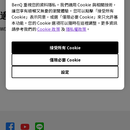
BenQ 重視您的資料隱私。我們運用 Cookie 與相關技術，
讓您享有順暢又無憂的瀏覽體驗。您可以點擊「接受所有
適用產品型號
Cookie」表示同意，或選「僅限必要 Cookie」來只允許基
本功能。您的 Cookie 選項可以隨時在這裡調整。更多資訊
請參考我們的
Cookie 政策
及
隱私權政策
。
WDC15
接受所有 Cookie
僅限必要 Cookie
這篇文章是否對您有幫助?
設定
是
否