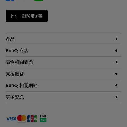
訂閱電子報
產品
大型液晶
BenQ 商店
顯示器
最新產品與活動
購物相關問題
投影機
鑑賞據點
智慧照明
第一次購物就上手
支援服務
尋找銷售據點
擴充底座
官網購物常見問題
會員綁定LINE教學
服務公告
BenQ 相關網站
專業拍物視訊鏡頭
延長保固購買
福利品專區
產品註冊
贈品兌換網站首頁
專業商用解決方案
更多資訊
保固條例
以健康為本的智慧教學
網路報修
關於明基
ZOWIE e-Sports 電競產品
手冊與軟體下載
永續發展
BenQ 大娛樂家
產品常見問題
產品碳足跡報告
BenQ 劇樂部