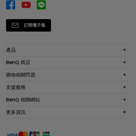
訂閱電子報
產品
大型液晶
BenQ 商店
顯示器
最新產品與活動
購物相關問題
投影機
鑑賞據點
智慧照明
第一次購物就上手
支援服務
尋找銷售據點
擴充底座
官網購物常見問題
會員綁定LINE教學
服務公告
BenQ 相關網站
專業拍物視訊鏡頭
延長保固購買
福利品專區
產品註冊
贈品兌換網站首頁
專業商用解決方案
更多資訊
保固條例
以健康為本的智慧教學
網路報修
關於明基
ZOWIE e-Sports 電競產品
手冊與軟體下載
永續發展
BenQ 大娛樂家