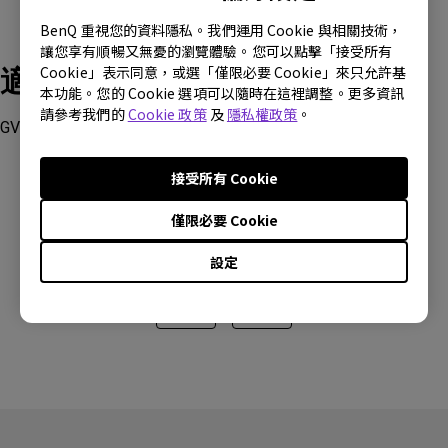
BenQ 重視您的資料隱私。我們運用 Cookie 與相關技術，
讓您享有順暢又無憂的瀏覽體驗。您可以點擊「接受所有
適用產品型號
Cookie」表示同意，或選「僅限必要 Cookie」來只允許基
本功能。您的 Cookie 選項可以隨時在這裡調整。更多資訊
請參考我們的
Cookie 政策
及
隱私權政策
。
GV50, GV50P
接受所有 Cookie
僅限必要 Cookie
這篇文章是否對您有幫助?
設定
是
否