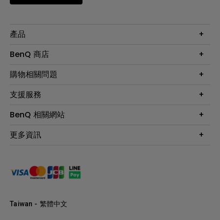
產品
大型液晶
BenQ 商店
顯示器
最新產品與活動
購物相關問題
投影機
鑑賞據點
智慧照明
第一次購物就上手
支援服務
尋找銷售據點
擴充底座
官網購物常見問題
會員綁定LINE教學
服務公告
BenQ 相關網站
專業拍物視訊鏡頭
延長保固購買
福利品專區
產品註冊
贈品兌換網站首頁
專業商用解決方案
更多資訊
保固條例
以健康為本的智慧教學
網路報修
關於明基
ZOWIE e-Sports 電競產品
手冊與軟體下載
永續發展
BenQ 大娛樂家
產品常見問題
產品碳足跡報告
BenQ 劇樂部
人才招募
職場精神保護區
Taiwan - 繁體中文
明基基金會
最新優惠活動與新聞