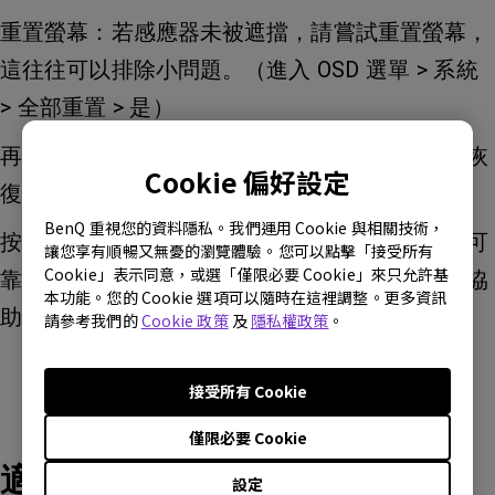
重置螢幕：若感應器未被遮擋，請嘗試重置螢幕，
這往往可以排除小問題。（進入 OSD 選單 > 系統
> 全部重置 > 是）
再次檢查感應器：重置後，請確認光感應器是否恢
Cookie 偏好設定
復正常功能。
BenQ 重視您的資料隱私。我們運用 Cookie 與相關技術，
按照這些步驟操作，可大幅提升螢幕光感應器的可
讓您享有順暢又無憂的瀏覽體驗。您可以點擊「接受所有
Cookie」表示同意，或選「僅限必要 Cookie」來只允許基
靠度。如仍有疑問，請直接聯絡我們的客服團隊協
本功能。您的 Cookie 選項可以隨時在這裡調整。更多資訊
助。
請參考我們的
Cookie 政策
及
隱私權政策
。
接受所有 Cookie
僅限必要 Cookie
適用產品型號
設定