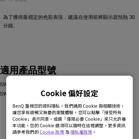
為了獲得最穩定的色彩表現，建議在使用前將顯示器預熱 30
分鐘。
適用產品型號
SW242Q, SW2700PT, SW270C , SW271 , SW271C, SW272Q,
Cookie 偏好設定
SW272U, SW320 , SW321C
BenQ 重視您的資料隱私。我們運用 Cookie 與相關技術，
讓您享有順暢又無憂的瀏覽體驗。您可以點擊「接受所有
Cookie」表示同意，或選「僅限必要 Cookie」來只允許基
本功能。您的 Cookie 選項可以隨時在這裡調整。更多資訊
請參考我們的
Cookie 政策
及
隱私權政策
。
這篇文章是否對您有幫助?