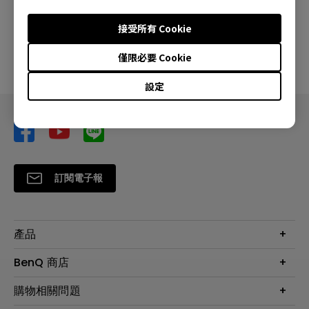
接受所有 Cookie
是
否
僅限必要 Cookie
設定
訂閱電子報
產品
大型液晶
BenQ 商店
顯示器
最新產品與活動
購物相關問題
投影機
鑑賞據點