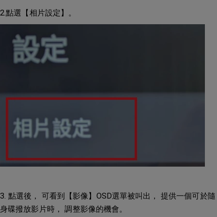
2.點選【相片設定】。
3. 點選後， 可看到【影像】OSD選單被叫出， 提供一個可於隨
身碟撥放影片時， 調整影像的機會。