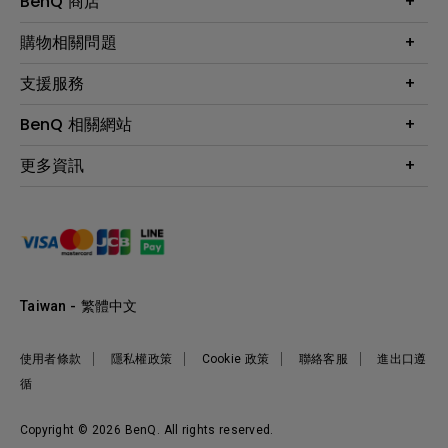
BenQ 商店
顯示器
最新產品與活動
購物相關問題
投影機
鑑賞據點
智慧照明
第一次購物就上手
支援服務
尋找銷售據點
擴充底座
官網購物常見問題
會員綁定LINE教學
服務公告
BenQ 相關網站
專業拍物視訊鏡頭
延長保固購買
福利品專區
產品註冊
贈品兌換網站首頁
專業商用解決方案
更多資訊
保固條例
以健康為本的智慧教學
網路報修
關於明基
ZOWIE e-Sports 電競產品
手冊與軟體下載
永續發展
BenQ 大娛樂家
產品常見問題
產品碳足跡報告
BenQ 劇樂部
人才招募
職場精神保護區
Taiwan - 繁體中文
明基基金會
最新優惠活動與新聞
使用者條款
隱私權政策
Cookie 政策
聯絡客服
進出口遵
循
Copyright © 2026 BenQ. All rights reserved.