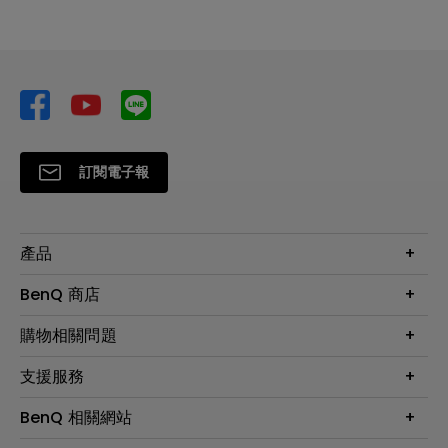
訂閱電子報
產品
大型液晶
BenQ 商店
顯示器
最新產品與活動
購物相關問題
投影機
鑑賞據點
智慧照明
第一次購物就上手
支援服務
尋找銷售據點
擴充底座
官網購物常見問題
會員綁定LINE教學
服務公告
BenQ 相關網站
專業拍物視訊鏡頭
延長保固購買
福利品專區
產品註冊