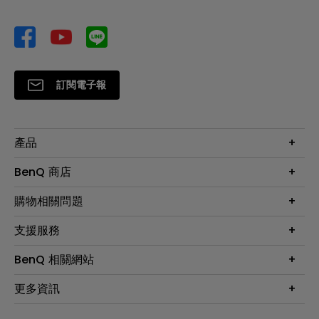
訂閱電子報
產品
大型液晶
BenQ 商店
顯示器
最新產品與活動
購物相關問題
投影機
鑑賞據點
智慧照明
第一次購物就上手
支援服務
尋找銷售據點
擴充底座
官網購物常見問題
會員綁定LINE教學
服務公告
BenQ 相關網站
專業拍物視訊鏡頭
延長保固購買
福利品專區
產品註冊
贈品兌換網站首頁
專業商用解決方案
更多資訊
保固條例
以健康為本的智慧教學
網路報修
關於明基