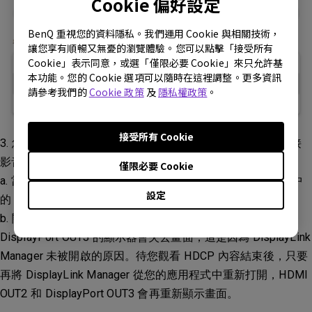
Cookie 偏好設定
BenQ 重視您的資料隱私。我們運用 Cookie 與相關技術，
讓您享有順暢又無憂的瀏覽體驗。您可以點擊「接受所有
Cookie」表示同意，或選「僅限必要 Cookie」來只允許基
本功能。您的 Cookie 選項可以隨時在這裡調整。更多資訊
請參考我們的
Cookie 政策
及
隱私權政策
。
接受所有 Cookie
3. 您可以在系統上關閉驅動程式 DisplayLink Manager 來連接
影音串流平台播放：
僅限必要 Cookie
a. 當您要播放 HDCP 內容時，點擊 DisplayLink 的快捷選單中
設定
的「Quit」來關閉 DisplayLink Manager。
b. 關閉 DisplayLink Manager 後，您連接至 HDMI OUT2 和
DisplayPort OUT3 的顯示器會失去畫面，這是因為 DisplayLink
Manager 未被開啟的原因。待您觀看 HDCP 內容結束後，只要
再將 DisplayLink Manager 從您的應用程式中重新打開，HDMI
OUT2 和 DisplayPort OUT3 會再重新顯示畫面。