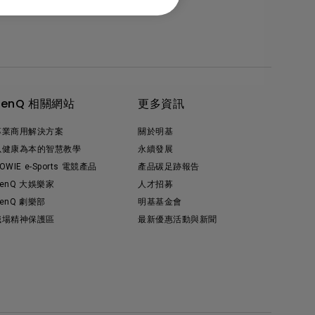
BenQ 相關網站
更多資訊
專業商用解決方案
關於明基
以健康為本的智慧教學
永續發展
OWIE e-Sports 電競產品
產品碳足跡報告
enQ 大娛樂家
人才招募
enQ 劇樂部
明基基金會
職場精神保護區
最新優惠活動與新聞