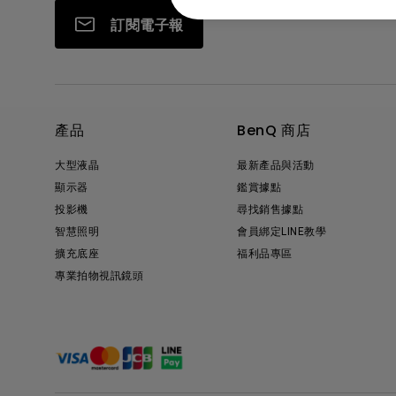
訂閱電子報
產品
BenQ 商店
大型液晶
最新產品與活動
顯示器
鑑賞據點
投影機
尋找銷售據點
智慧照明
會員綁定LINE教學
擴充底座
福利品專區
專業拍物視訊鏡頭