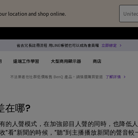
our location and shop online.
United
省去冗長註冊流程 用LINE帳號也可以成為會員囉
立即綁定
明
遠端工作學習
大型商用顯示器
商店
不法業者在社群低價販售 BenQ 產品，請慎選購買管道
了解詳情
配件
喇叭treVolo U
方案
搜尋重點規格
搜尋重點規格
專用領域顯示器
商用投影機
解決方案
144Hz
4K UHD (3840×2160)
企業 / 工作室專業
專業型雷射投影
差在哪?
位智慧零售解決方案
USB-C
短焦
商用顯示器
沉浸式雷射投影
有的人聲模式，在加強節目人聲的同時，也降低
務
協作會議室解決方案
Thunderbolt
水平梯形修正(側投影)
ZOWIE 電競顯示器
會議室投影機
收"看"新聞的時候，"聽"到主播播放新聞的聲音較