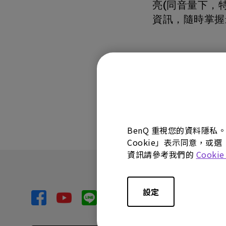
亮(同音量下，
黑湛屏護眼 Google TV
影音文書護眼螢幕
投影電視
螢幕掛燈
智慧照明
第一次購物就上手
高爾夫投影機，一站式顧問服
量子點
ZOWIE 專業電競設備
專業螢幕軟體
資訊，隨時掌握
程式設計專用螢幕
鋼琴燈系列
遠端工作學習
信用卡分期付款
高亮智慧商務投影機系列
HDMI 2.1 (4K 144Hz)
產品註冊享好康
智能吸頂燈
尺寸
這篇文章是否對
BenQ 重視您的資料隱私
Cookie」表示同意，或選
資訊請參考我們的
Cooki
設定