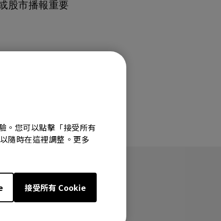
MT01 VESA 壁掛規格移動腳架
聞或股市播報重要
BenQ 獨家遊戲特調 APP
立即測驗：找出為你量身打造的
投影機距離試算
Mac外接螢幕
EZWrite 6 電子白板軟體
【選購入門教學】輕鬆避開廣告
延長保固購買
陷阱
InstaShare 2 無線投影軟體
覽體驗。您可以點擊「接受所有
選項可以隨時在這裡調整。更多
e
接受所有 Cookie