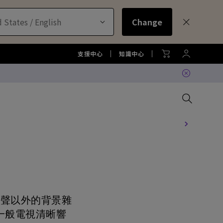
 States / English
Change
支援中心
知識中心
比較所有大型液晶
比較所有顯示器
比較所有投影機
比較所有智慧照明系列
配件
色準服務
機
大型液晶服務與周邊配件
螢幕周邊配件
尋找最適投影機
護眼檯燈周邊配件
TZY31 InstaShare 無線螢幕分
享器解決方案
機
大型液晶鑑賞據點
螢幕鑑賞據點
投影機鑑賞據點
智慧照明鑑賞據點
人聲以外的背景雜
DVY32 4K 智慧視訊會議攝影機
如何挑選適合的壁掛架
2026 MA 忠於原色風格大賞
投影機周邊配件
延長保固購買
一般電視清晰響