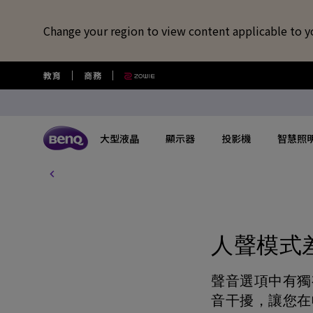
Change your region to view content applicable to y
教育
商務
大型液晶
顯示器
投影機
智慧照
所有大型液晶
所有顯示器
所有投影機
所有智慧照明
所有大型商用顯示器
BenQ 商店
擴充底座/線材
視訊鏡頭/軟體
藍牙喇叭/
USB-C 擴充底座
專業拍物視訊鏡頭
語言學習藍牙
探索不同系列
探索不同系列
探索不同系列
探索不同系列
數位電子顯示看板
選購最新產品與活動
快速連結
大型互動觸控顯示器
了解特色機種
搜尋重點規格
其他活動
了解特色機種
解決
讀光計畫
USB-C 7合1 集線器
視覺展示工具 EnSpire
GameZone 2.0 遊戲 Google TV
適合Mac風格愛好者的外接螢幕
行動微型投影機
螢幕閱讀檯燈
商用數位電子看板系列
大型液晶
最新優惠活動與新聞
教育互動觸控顯示器
玩家級遊戲投影機
GAME ZONE遊戲快捷功能
福利品專區
專業攝影螢幕
教育
人聲模式
光影實驗室
HDMI 2.1 傳輸線
專業拍物視訊鏡頭好評實測推薦
GameZone 遊戲 Google TV
專業色準螢幕 Creative Pro
家庭娛樂投影機
親子共讀檯燈
Pantone® 雙認證數位電子看板
顯示器
尋找展示地點
商用互動觸控顯示器系列
遊戲投影機
BenQ 獨家遊戲特調APP
教育解決方案
5K Mac 外接螢幕​
全方
螢幕掛燈怎麼選
聲音選項中有獨
4K 量子點追劇護眼 Google TV
遊戲護眼螢幕
家庭劇院投影機
筆電燈
投影機
購物常見問題
InstaShow 無線投影設備
MiniLED
商務解決方案
BenQ 到府校色服
視訊
企業照明解決方案
音干擾，讓您在