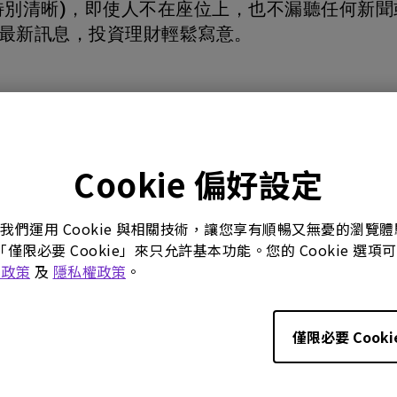
特別清晰)，即使人不在座位上，也不漏聽任何新
務
色域
LED
教育投影機
最新訊息，投資理財輕鬆寫意。
硬體校色
雷射
高爾夫投影機
支援腳架高低升降
內建AndroidTV
Nano Gloss 鏡面面板
有低延遲輸入
Nano Matte 霧面無反光面板
您有幫助?
是
否
Cookie 偏好設定
。我們運用 Cookie 與相關技術，讓您享有順暢又無憂的瀏
「僅限必要 Cookie」來只允許基本功能。您的 Cookie 
e 政策
及
隱私權政策
。
僅限必要 Cooki