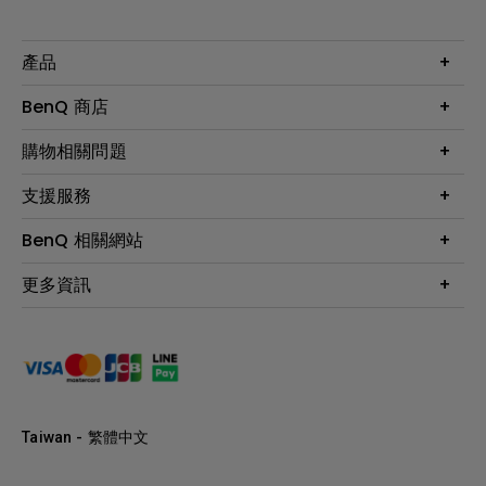
產品
大型液晶
BenQ 商店
顯示器
最新產品與活動
購物相關問題
投影機
鑑賞據點
智慧照明
第一次購物就上手
支援服務
尋找銷售據點
擴充底座
官網購物常見問題
會員綁定LINE教學
服務公告
BenQ 相關網站
專業拍物視訊鏡頭
延長保固購買
福利品專區
產品註冊
贈品兌換網站首頁
專業商用解決方案
更多資訊
保固條例
以健康為本的智慧教學
網路報修
關於明基
ZOWIE e-Sports 電競產品
手冊與軟體下載
永續發展
BenQ 大娛樂家
產品常見問題
產品碳足跡報告
BenQ 劇樂部
人才招募
職場精神保護區
Taiwan - 繁體中文
明基基金會
最新優惠活動與新聞