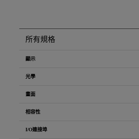
黑湛屏護眼 Google TV
影音文書護眼螢幕
投影電視
螢幕掛燈
智慧照明
第一次購物就上手
量子點
高爾夫投影機，一站式顧問服
ZOWIE 專業電競設備
專業螢幕軟體
程式設計專用螢幕
鋼琴燈系列
遠端工作學習
信用卡分期付款
HDMI 2.1 (4K 144Hz)
高亮智慧商務投影機系列
產品註冊享好康
智能吸頂燈
尺寸
所有規格
顯示
光學
畫面
相容性
I/O連接埠