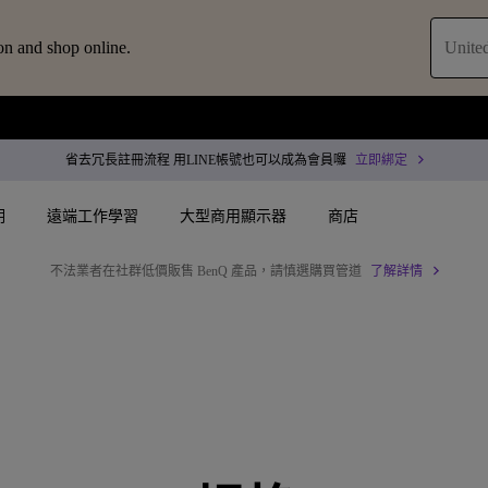
on and shop online.
United
省去冗長註冊流程 用LINE帳號也可以成為會員囉
立即綁定
明
遠端工作學習
大型商用顯示器
商店
不法業者在社群低價販售 BenQ 產品，請慎選購買管道
了解詳情
配件
叭treVolo U
案
搜尋重點規格
搜尋重點規格
專用領域顯示器
商用投影機
決方案
144Hz
4K UHD (3840×2160)
企業 / 工作室專業色
專業型雷射投影
智慧零售解決方案
USB-C
短焦
商用顯示器
沉浸式雷射投影
務
作會議室解決方案
Thunderbolt
水平梯形修正(側投影)
ZOWIE 電競顯示器
會議室投影機