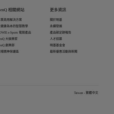
BenQ 相關網站
更多資訊
專業商用解決方案
關於明基
以健康為本的智慧教學
永續發展
OWIE e-Sports 電競產品
產品碳足跡報告
enQ 大娛樂家
人才招募
enQ 劇樂部
明基基金會
職場精神保護區
最新優惠活動與新聞
Taiwan - 繁體中文