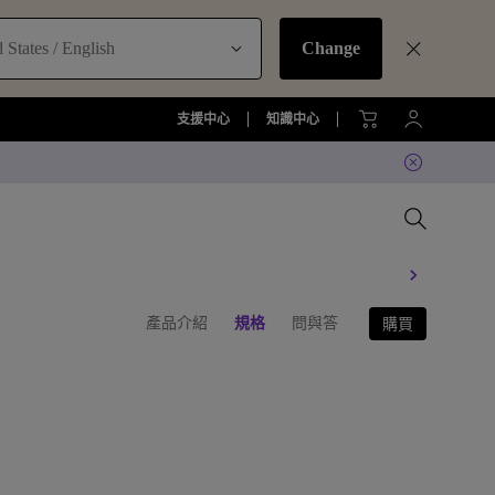
 States / English
Change
支援中心
知識中心
產品介紹
規格
問與答
購買
比較所有大型液晶
比較所有顯示器
比較所有投影機
比較所有智慧照明系列
配件
準服務
機
大型液晶服務與周邊配件
螢幕周邊配件
尋找最適投影機
護眼檯燈周邊配件
TZY31 InstaShare 無線螢幕分享
器解決方案
機
大型液晶鑑賞據點
螢幕鑑賞據點
投影機鑑賞據點
智慧照明鑑賞據點
DVY32 4K 智慧視訊會議攝影機
如何挑選適合的壁掛架
2026 MA 忠於原色風格大賞
投影機周邊配件
延長保固購買