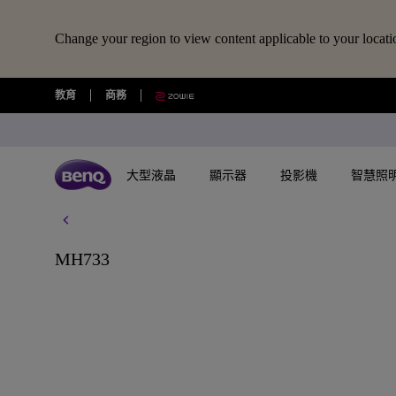
Change your region to view content applicable to your locati
教育
商務
大型液晶
顯示器
投影機
智慧照
所有大型液晶
所有顯示器
所有投影機
所有智慧照明
擴充底座/線材
所有大型商用顯示器
BenQ 商店
視訊鏡頭/軟體
藍牙喇叭/
MH733
USB-C 擴充底座
專業拍物視訊鏡頭
語言學習藍牙喇
探索不同系列
探索不同系列
探索不同系列
探索不同系列
數位電子顯示看板
選購最新產品與活動
快速連結
大型互動觸控顯示器
搜尋重點規格
了解特色機種
其他活動
了解特色機種
解決方
讀光計畫
USB-C 7合1 集線器
視覺展示工具 EnSpire
GameZone 2.0 遊戲 Google TV
適合Mac風格愛好者的外接螢幕
行動微型投影機
螢幕閱讀檯燈
商用數位電子看板系列
大型液晶
最新優惠活動與新聞
教育互動觸控顯示器
GAME ZONE遊戲快捷功能
玩家級遊戲投影機
福利品專區
專業攝影螢幕
教育解
光影實驗室
HDMI 2.1 傳輸線
專業拍物視訊鏡頭好評實測推薦
GameZone 遊戲 Google TV
專業色準螢幕 Creative Pro
家庭娛樂投影機
親子共讀檯燈
Pantone® 雙認證數位電子看板
顯示器
尋找展示地點
商用互動觸控顯示器系列
BenQ 獨家遊戲特調APP
遊戲投影機
教育解決方案
5K Mac 外接螢幕​
全方位
螢幕掛燈怎麼選
4K 量子點追劇護眼 Google TV
遊戲護眼螢幕
家庭劇院投影機
筆電燈
投影機
購物常見問題
MiniLED
InstaShow 無線投影設備
商務解決方案
BenQ 到府校色服
視訊協
企業照明解決方案