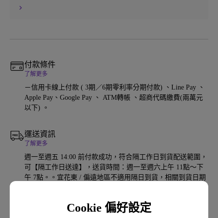
折抵，同筆訂單)
付款條件
了解更多
－信用卡線上付款 ( 3期／6期零利率分期付款) 、Line Pay 、
Apple Pay、Google Pay 、 ATM轉帳 、超商代碼繳費(兩萬元
以下) 。
運送資訊
了解更多
週一至週五 14:00 前付款成功，符合隔工作日到貨配送範圍，
可【隔工作日送達】，送貨時間：週一至週六上午 11點～下
午 7點。。宜花東 / 偏遠地區不適用隔日到貨，相關到貨日期
請點選【了解更多】做確認。下單後1~2工作天，宅配公司會
以電話聯繫收件人，約定適當配送日期。目前官網提供【全館
Cookie 偏好設定
免運】，但無法配送至台灣外島及海外。 若有退貨需求，贈