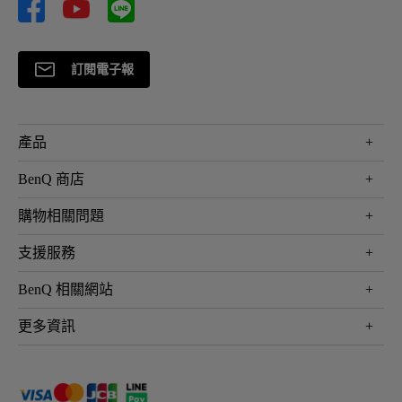
訂閱電子報
產品
大型液晶
BenQ 商店
顯示器
最新產品與活動
購物相關問題
投影機
鑑賞據點
智慧照明
第一次購物就上手
支援服務
尋找銷售據點
擴充底座
官網購物常見問題
會員綁定LINE教學
服務公告
BenQ 相關網站
專業拍物視訊鏡頭
延長保固購買
福利品專區
產品註冊
贈品兌換網站首頁
專業商用解決方案
更多資訊
保固條例
以健康為本的智慧教學
網路報修
關於明基
ZOWIE e-Sports 電競產品
手冊與軟體下載
永續發展
BenQ 大娛樂家