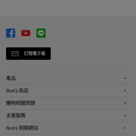
訂閱電子報
產品
大型液晶
BenQ 商店
顯示器
最新產品與活動
購物相關問題
投影機
鑑賞據點
智慧照明
第一次購物就上手
支援服務
尋找銷售據點
擴充底座
官網購物常見問題
會員綁定LINE教學
服務公告
BenQ 相關網站
專業拍物視訊鏡頭
延長保固購買
福利品專區
產品註冊