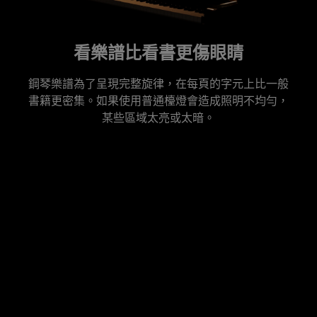
看樂譜比看書更傷眼睛
鋼琴樂譜為了呈現完整旋律，在每頁的字元上比一般
書籍更密集。如果使用普通檯燈會造成照明不均勻，
某些區域太亮或太暗。
一般檯燈照明範圍有限，無法照亮
不充足的暖黃光會妨礙視線聚焦
全部琴鍵
暖黃光不均勻，會導致觀看琴譜時不清楚，並妨礙注意力集
傳統檯燈的照明範圍無法覆蓋88根琴鍵。由於光線均勻度的