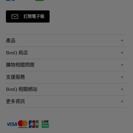
訂閱電子報
產品
大型液晶
BenQ 商店
顯示器
最新產品與活動
購物相關問題
投影機
鑑賞據點
智慧照明
第一次購物就上手
支援服務
尋找銷售據點
擴充底座
官網購物常見問題
會員綁定LINE教學
服務公告
BenQ 相關網站
專業拍物視訊鏡頭
延長保固購買
福利品專區
產品註冊
贈品兌換網站首頁
專業商用解決方案
更多資訊
保固條例
以健康為本的智慧教學
網路報修
關於明基
ZOWIE e-Sports 電競產品
手冊與軟體下載
永續發展
BenQ 大娛樂家
產品常見問題
產品碳足跡報告
BenQ 劇樂部