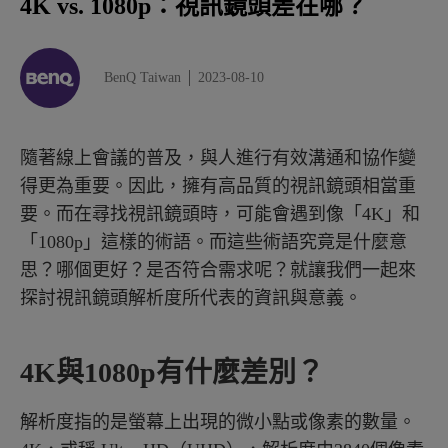
4K vs. 1080p：視訊鏡頭差在哪？
頻寬是網際網路的最大資料傳輸速率
相容性
BenQ Taiwan
2023-08-10
CPU 和 GPU 使用率
隨著線上會議的普及，與人進行有效溝通和協作變
視訊鏡頭的價格
得更為重要。因此，擁有高品質的視訊鏡頭相當重
2023年最佳多功能視訊會議視訊鏡頭
要。而在尋找視訊鏡頭時，可能會遇到像「4K」和
「1080p」這樣的術語。而這些術語究竟是什麼意
結論
思？哪個更好？是否符合需求呢？就讓我們一起來
探討視訊鏡頭解析度所代表的資訊與意義。
4K與1080p有什麼差別？
解析度指的是螢幕上出現的微小點或像素的數量。