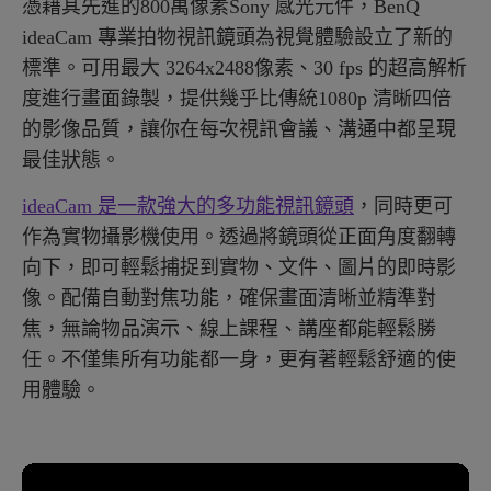
憑藉其先進的800萬像素Sony 感光元件，BenQ
ideaCam 專業拍物視訊鏡頭為視覺體驗設立了新的
標準。可用最大 3264x2488像素、30 fps 的超高解析
度進行畫面錄製，提供幾乎比傳統1080p 清晰四倍
的影像品質，讓你在每次視訊會議、溝通中都呈現
最佳狀態。
ideaCam 是一款強大的多功能視訊鏡頭
，同時更可
作為實物攝影機使用。透過將鏡頭從正面角度翻轉
向下，即可輕鬆捕捉到實物、文件、圖片的即時影
像。配備自動對焦功能，確保畫面清晰並精準對
焦，無論物品演示、線上課程、講座都能輕鬆勝
任。不僅集所有功能都一身，更有著輕鬆舒適的使
用體驗。