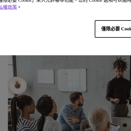
「僅限必要 Cookie」來只允許基本功能。您的 Cookie 選項可
想法，有助提高會議效率。
私權政策
。
例如，
BenQ InstaShow VS20
最多可支援 4 人分割畫面
VS10 則可支援小型會議室的雙向分割畫面。而這兩款
僅限必要 Cook
InstaShow VS 設備，都只需輕輕一按，即可切換