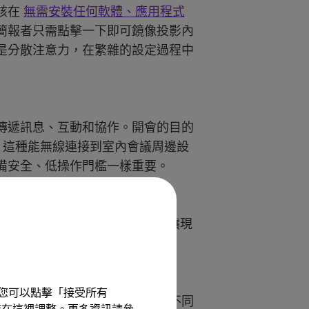
該在
無需安裝任何軟體、應用程式
簡報者只需點擊一下即可鏡像投影內
是分散注意力，在繁雜的設定過程中
傳遞訊息、互動和協作。開會的目的
S 這種能無線連接到室內會議周邊設
備安全、低操作門檻一樣重要。
者在互動式顯示器上進行即時註釋，讓現
驗。您可以點擊「接受所有
多人協作時，同步在螢幕上分享不同