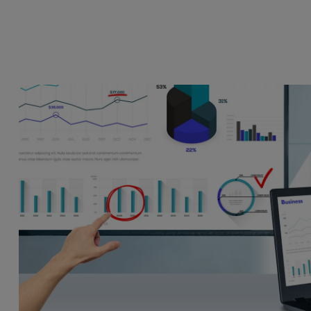
務
色域
LED
教育投影機
硬體校色
雷射
高爾夫投影機
支援腳架高低升降
內建AndroidTV
Nano Gloss 鏡面面板
有低延遲輸入
Nano Matte 霧面無反光面板