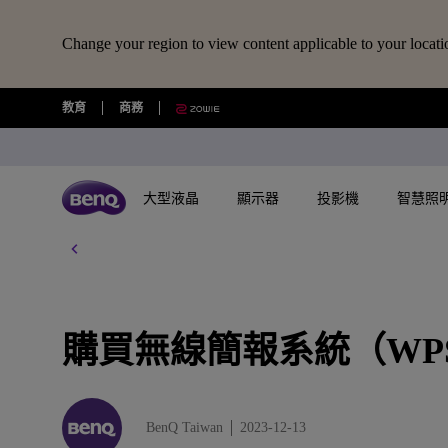
Change your region to view content applicable to your locati
購
教育
商務
買
無
線
簡
報
大型液晶
顯示器
投影機
智慧照
系
統
（
所有大型液晶
所有顯示器
所有投影機
所有智慧照明
擴充底座/線材
所有大型商用顯示器
BenQ 商店
視訊鏡頭/軟體
藍牙喇叭/
W
USB-C 擴充底座
專業拍物視訊鏡頭
語言學習藍牙喇
P
探索不同系列
探索不同系列
探索不同系列
探索不同系列
數位電子顯示看板
選購最新產品與活動
快速連結
大型互動觸控顯示器
搜尋重點規格
了解特色機種
其他活動
了解特色機種
解決方
讀光計畫
S
）
USB-C 7合1 集線器
視覺展示工具 EnSpire
GameZone 2.0 遊戲 Google TV
適合Mac風格愛好者的外接螢幕
行動微型投影機
螢幕閱讀檯燈
商用數位電子看板系列
大型液晶
購買無線簡報系統（WPS
最新優惠活動與新聞
教育互動觸控顯示器
GAME ZONE遊戲快捷功能
玩家級遊戲投影機
福利品專區
專業攝影螢幕
教育解
光影實驗室
前
應
HDMI 2.1 傳輸線
專業拍物視訊鏡頭好評實測推薦
GameZone 遊戲 Google TV
專業色準螢幕 Creative Pro
家庭娛樂投影機
親子共讀檯燈
Pantone® 雙認證數位電子看板
顯示器
尋找展示地點
商用互動觸控顯示器系列
BenQ 獨家遊戲特調APP
遊戲投影機
教育解決方案
5K Mac 外接螢幕​
全方位
螢幕掛燈怎麼選
考
慮
4K 量子點追劇護眼 Google TV
遊戲護眼螢幕
家庭劇院投影機
筆電燈
投影機
購物常見問題
MiniLED
InstaShow 無線投影設備
商務解決方案
BenQ 到府校色服
視訊協
BenQ Taiwan
2023-12-13
企業照明解決方案
的