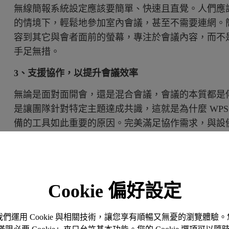
無線簡報系統設定應該要簡單、快速且直覺。人們應
的情境下，輕鬆地參加室內會議，甚至不需要連網。
容到其它與會者面前的螢幕，專注於會議內容，而不
手足無措。
3、支援協作，以提升會議效率
無論是面對面開會，還是混合會議，會議的本質都是
是讓團隊針對特定主題達成共識，這就是為什麼 WP
備的工具如此重要的原因。完美滿足協作需求，與設
• 觸控功能
WPS 和 BYOM 設定應支援觸控功能，幫助簡報
場和遠端參與者都能和內容快速互動，增加參與感！
Cookie 偏好設定
• 分割螢幕
。我們運用 Cookie 與相關技術，讓您享有順暢又無憂的瀏覽體
讓更多的參與者同時在大顯示器上鏡像他們的畫面。