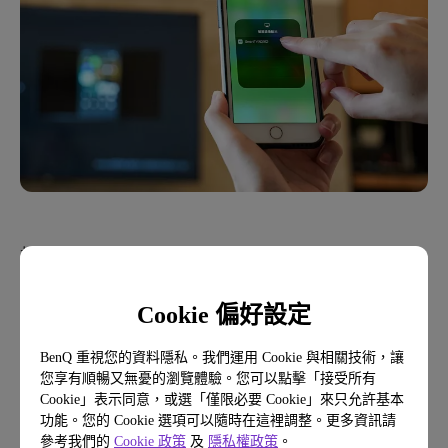
打開自己的手機並往上滑動頁面，並點選「螢幕鏡
像輸出」，這邊小提醒一下，在使用此功能時，手
機與 BenQ E65-720 必須是連到同一個 wifi 的，才
Cookie 偏好設定
能讓功能順利操作。
BenQ 重視您的資料隱私。我們運用 Cookie 與相關技術，讓
您享有順暢又無憂的瀏覽體驗。您可以點擊「接受所有
手機鏡射的方式因為網路環境、手機系統不同，而
Cookie」表示同意，或選「僅限必要 Cookie」來只允許基本
會有差異，可以看這篇步驟詳解：
功能。您的 Cookie 選項可以隨時在這裡調整。更多資訊請
參考我們的
Cookie 政策
及
隱私權政策
。