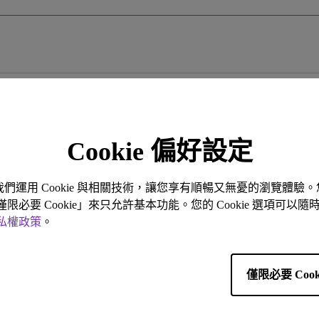
務
色域
LED
教育投影機
硬體校色
雷射
高爾夫投影機
支援腳架高低升降
內建AndroidTV
Nano Gloss 鏡面面板
有低延遲輸入
所有文章
Nano Matte 霧面無反光面板
Cookie 偏好設定
顯示 0 到 0 個結果
。我們運用 Cookie 與相關技術，讓您享有順暢又無憂的瀏覽體
「僅限必要 Cookie」來只允許基本功能。您的 Cookie 選項可
私權政策
。
僅限必要 Cook