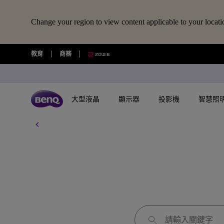
Change your region to view content applicable to your locati
教育
商務
大型液晶
顯示器
投影機
智慧照
所有大型液晶
所有顯示器
所有投影機
所有智慧照明
擴充底座/線材
所有大型商用顯示器
BenQ 商店
視訊鏡頭/軟體
藍牙喇叭/
USB-C 擴充底座
專業拍物視訊鏡頭
語言學習藍牙喇
探索不同系列
探索不同系列
探索不同系列
探索不同系列
數位電子顯示看板
選購最新產品與活動
快速連結
大型互動觸控顯示器
搜尋重點規格
了解特色機種
其他活動
了解特色機種
解決方
讀光計畫
USB-C 7合1 集線器
視覺展示工具 EnSpire
GameZone 2.0 遊戲 Google TV
適合Mac風格愛好者的外接螢幕
行動微型投影機
螢幕閱讀檯燈
商用數位電子看板系列
大型液晶
最新優惠活動與新聞
教育互動觸控顯示器
GAME ZONE遊戲快捷功能
玩家級遊戲投影機
福利品專區
專業攝影螢幕
教育解
光影實驗室
HDMI 2.1 傳輸線
專業拍物視訊鏡頭好評實測推薦
GameZone 遊戲 Google TV
專業色準螢幕 Creative Pro
家庭娛樂投影機
親子共讀檯燈
Pantone® 雙認證數位電子看板
顯示器
尋找展示地點
商用互動觸控顯示器系列
BenQ 獨家遊戲特調APP
遊戲投影機
教育解決方案
5K Mac 外接螢幕​
全方位
螢幕掛燈怎麼選
4K 量子點追劇護眼 Google TV
遊戲護眼螢幕
家庭劇院投影機
筆電燈
投影機
購物常見問題
MiniLED
InstaShow 無線投影設備
商務解決方案
BenQ 到府校色服
視訊協
企業照明解決方案