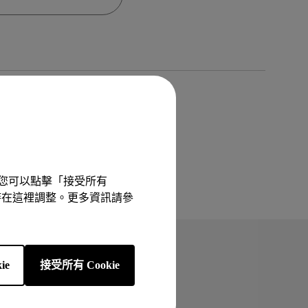
MT01 VESA 壁掛規格移動腳架
BenQ 獨家遊戲特調 APP
立即測驗：找出為你量身打造的
投影機距離試算
Mac外接螢幕
EZWrite 6 電子白板軟體
【選購入門教學】輕鬆避開廣告
延長保固購買
陷阱
InstaShare 2 無線投影軟體
驗。您可以點擊「接受所有
以隨時在這裡調整。更多資訊請參
ie
接受所有 Cookie