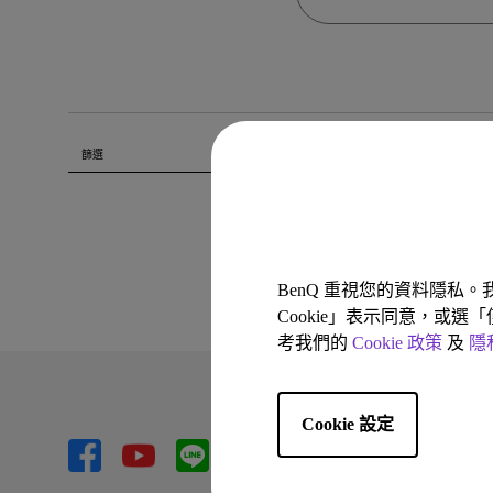
黑湛屏護眼 Google TV
影音文書護眼螢幕
投影電視
螢幕掛燈
智慧照明
第一次購物就上手
量子點
高爾夫投影機，一站式顧問服
ZOWIE 專業電競設備
專業螢幕軟體
程式設計專用螢幕
鋼琴燈系列
遠端工作學習
信用卡分期付款
HDMI 2.1 (4K 144Hz)
高亮智慧商務投影機系列
產品註冊享好康
智能吸頂燈
尺寸
篩選
全部清除
0 個結果
回到
BenQ 重視您的資料隱私
Cookie」表示同意，或選
考我們的
Cookie 政策
及
隱
Cookie 設定