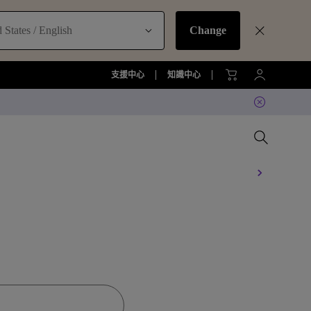
 States / English
Change
支援中心
知識中心
比較所有大型液晶
比較所有顯示器
比較所有投影機
比較所有智慧照明系列
配件
準服務
機
大型液晶服務與周邊配件
螢幕周邊配件
尋找最適投影機
護眼檯燈周邊配件
TZY31 InstaShare 無線螢幕分享
器解決方案
機
大型液晶鑑賞據點
螢幕鑑賞據點
投影機鑑賞據點
智慧照明鑑賞據點
DVY32 4K 智慧視訊會議攝影機
如何挑選適合的壁掛架
2026 MA 忠於原色風格大賞
投影機周邊配件
延長保固購買