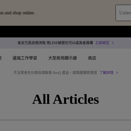
on and shop online.
United
省去冗長註冊流程 用LINE帳號也可以成為會員囉
立即綁定
明
遠端工作學習
大型商用顯示器
商店
不法業者在社群低價販售 BenQ 產品，請慎選購買管道
了解詳情
配件
叭treVolo U
案
搜尋重點規格
搜尋重點規格
專用領域顯示器
商用投影機
All Articles
決方案
144Hz
4K UHD (3840×2160)
企業 / 工作室專業色
專業型雷射投影
智慧零售解決方案
USB-C
短焦
商用顯示器
沉浸式雷射投影
務
作會議室解決方案
Thunderbolt
水平梯形修正(側投影)
ZOWIE 電競顯示器
會議室投影機