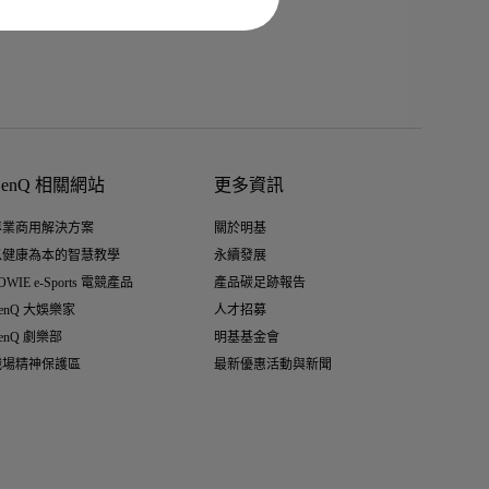
BenQ 相關網站
更多資訊
專業商用解決方案
關於明基
以健康為本的智慧教學
永續發展
OWIE e-Sports 電競產品
產品碳足跡報告
enQ 大娛樂家
人才招募
enQ 劇樂部
明基基金會
職場精神保護區
最新優惠活動與新聞