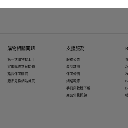
購物相關問題
支援服務
第一次購物就上手
服務公告
官網購物常見問題
產品註冊
延長保固購買
保固條例
Z
贈品兌換網站首頁
網路報修
B
手冊與軟體下載
B
產品常見問題