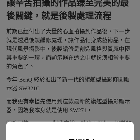
讓辛苦拍攝的作品臻至完美的最
後關鍵，就是後製處理流程
前期已經付出了大量的心血拍攝到作品後，下一步
就是透過後製編修處理，讓作品化身成藝術品，在
現代風景攝影中，後製編修是創造風格與質感中極
其重要的一環，而顯示器在這之中就扮演相當重要
的角色了。
今年 BenQ 終於推出了新一代的旗艦型攝影修圖顯
示器 SW321C
而我更有幸搶先使用到這款最新的旗艦型攝影顯示
器，因為我本身就是使用 SW271，
同系列的 SW321C 對我來說一點也不陌生，相當的
好上手。