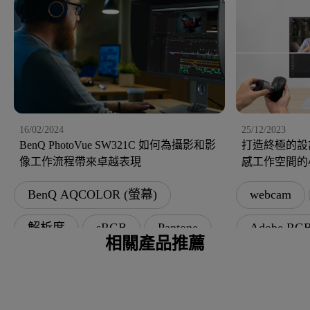
16/02/2024
25/12/2023
BenQ PhotoVue SW321C 如何為攝影和影
打造終極的設
像工作流程帶來卓越表現
感工作空間的
BenQ AQCOLOR (螢幕)
webcam
解析度
sRGB
Pantone
Adobe RG
相關產品推薦
DCI-P3
Display P3
BenQ AQ
Rec. 709
色彩校正
人體工學