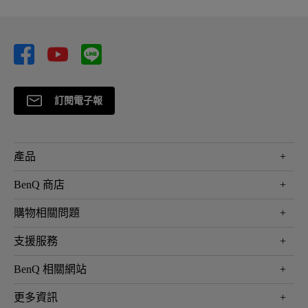
訂閱電子報
產品
大型液晶
BenQ 商店
顯示器
最新產品與活動
購物相關問題
投影機
鑑賞據點
智慧照明
第一次購物就上手
支援服務
尋找銷售據點
擴充底座
官網購物常見問題
會員綁定LINE教學
服務公告
BenQ 相關網站
專業拍物視訊鏡頭
延長保固購買
福利品專區
產品註冊
贈品兌換網站首頁
專業商用解決方案
更多資訊
保固條例