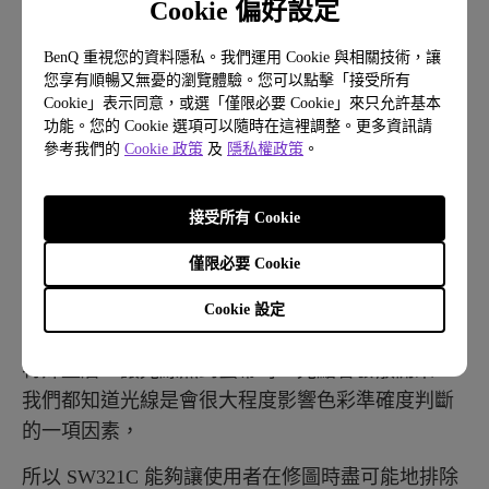
Cookie 偏好設定
SW321C 的整體的操作跟使用體驗都與同系列的
SW271 相當接近，最明顯的感受莫過於從 27 寸跳
BenQ 重視您的資料隱私。我們運用 Cookie 與相關技術，讓
到 32 寸的螢幕大小了，之前從 24 寸螢幕換到 27 寸
您享有順暢又無憂的瀏覽體驗。您可以點擊「接受所有
Cookie」表示同意，或選「僅限必要 Cookie」來只允許基本
時，3 寸的變化就讓我覺得 27 寸已經相當大了，實
功能。您的 Cookie 選項可以隨時在這裡調整。更多資訊請
際上以目前的大眾市場來說也的確是以 27 寸作為大
參考我們的
Cookie 政策
及
隱私權政策
。
尺寸的顯示器主流代表，但是實際上將 32 寸的顯示
器放置在桌上，瞬間覺得 27 寸的大小在一旁顯得縮
接受所有 Cookie
水許多，32 寸所獲得的視野更大，對於編修後製的
工作流程也更加的愉悅與便利。
僅限必要 Cookie
另外這次 SW321C 還有一項隱藏升級：就是螢幕採
Cookie 設定
用 BenQ 獨家的 A.R.T 面板照射到並且在表面使用
特殊塗層，讓光線照到螢幕時，光點會發散開來，
我們都知道光線是會很大程度影響色彩準確度判斷
的一項因素，
所以 SW321C 能夠讓使用者在修圖時盡可能地排除