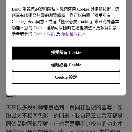
是設計用的螢幕，顏色的精準對每個設計師來說都
很重要，這方面 BenQ 對色彩方面下了不少功夫。
BenQ 重視您的資料隱私。我們運用 Cookie 與相關技術，讓
您享有順暢又無憂的瀏覽體驗。您可以點擊「接受所有
根據官方提供的資料，支援的色域空間來到了 100%
Cookie」表示同意，或選「僅限必要 Cookie」來只允許基本
sRGB 以及 95% 的 Display P3 色域，每一台螢幕也
功能。您的 Cookie 選項可以隨時在這裡調整。更多資訊請
在出廠前會經過獨立校準，確保顏色在一定的範圍
參考我們的
Cookie 政策
及
隱私權政策
。
內。
接受所有 Cookie
PD3220U 在 OSD 選單裡也可以選擇不同的色域空
間，例如 sRGB、Adobe RGB、Display P3、影像設
僅限必要 Cookie
計用的 REC.709 甚至有 HDR10 的支援！比較少看
Cookie 設定
到有 HDR 支援的螢幕，但 PD3220U 可以直接預覽
顯示 HDR 內容，對於 HDR 影像創作上會有一定的
幫助！
再來很多設計師都會遇到「買同樣型號的螢幕，卻
跑出大不相同色彩」的問題，我自己三台螢幕都是
同個品牌同個型號，但也是需要不少校色的功夫才