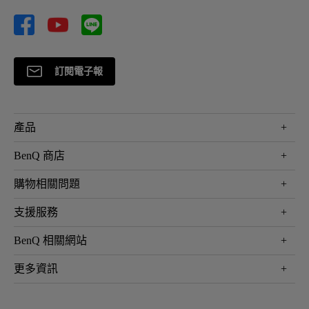
訂閱電子報
產品
大型液晶
BenQ 商店
顯示器
最新產品與活動
購物相關問題
投影機
鑑賞據點
智慧照明
第一次購物就上手
支援服務
尋找銷售據點
擴充底座
官網購物常見問題
會員綁定LINE教學
服務公告
BenQ 相關網站
專業拍物視訊鏡頭
延長保固購買
福利品專區
產品註冊
贈品兌換網站首頁
專業商用解決方案
更多資訊
保固條例
以健康為本的智慧教學
網路報修
關於明基
ZOWIE e-Sports 電競產品