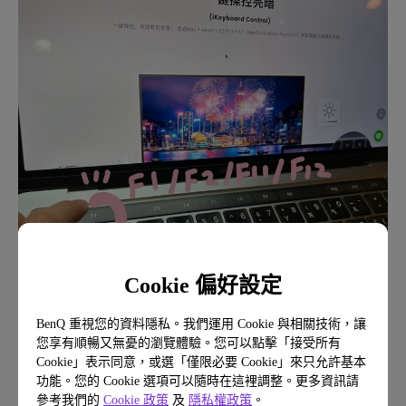
Cookie 偏好設定
BenQ 重視您的資料隱私。我們運用 Cookie 與相關技術，讓
您享有順暢又無憂的瀏覽體驗。您可以點擊「接受所有
Cookie」表示同意，或選「僅限必要 Cookie」來只允許基本
按下按鍵後，Mac 螢幕上會出現燈光的 icon，就能
功能。您的 Cookie 選項可以隨時在這裡調整。更多資訊請
參考我們的
Cookie 政策
及
隱私權政策
。