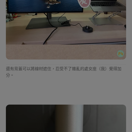
還有背蓋可以將線材遮住，忍受不了雜亂的處女座（我）覺得加
分。