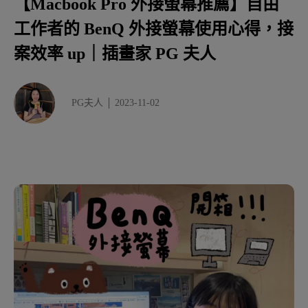
【Macbook Pro 外接螢幕推薦】自由
BenQ PD2725U 外接螢幕開箱分享
工作者的 BenQ 外接螢幕使用心得，接
BenQ PD2725U 外接螢幕亮點分享
案效率 up｜插畫家 PG 夫人
什麼人適合 BenQ 外接螢幕？
PG夫人
2023-11-02
總結 - 提升工作效率的好幫手