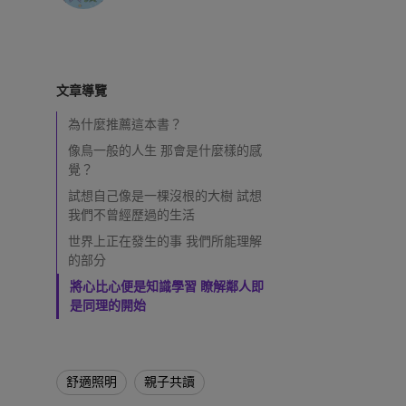
黑湛屏護眼 Google TV
影音文書護眼螢幕
投影電視
螢幕掛燈
智慧照明
第一次購物就上手
量子點
高爾夫投影機，一站式顧問服
ZOWIE 專業電競設備
專業螢幕軟體
程式設計專用螢幕
鋼琴燈系列
遠端工作學習
信用卡分期付款
HDMI 2.1 (4K 144Hz)
高亮智慧商務投影機系列
產品註冊享好康
智能吸頂燈
尺寸
文章導覽
為什麼推薦這本書？
像鳥一般的人生 那會是什麼樣的感
覺？
試想自己像是一棵沒根的大樹 試想
我們不曾經歷過的生活
世界上正在發生的事 我們所能理解
的部分
將心比心便是知識學習 瞭解鄰人即
是同理的開始
舒適照明
親子共讀