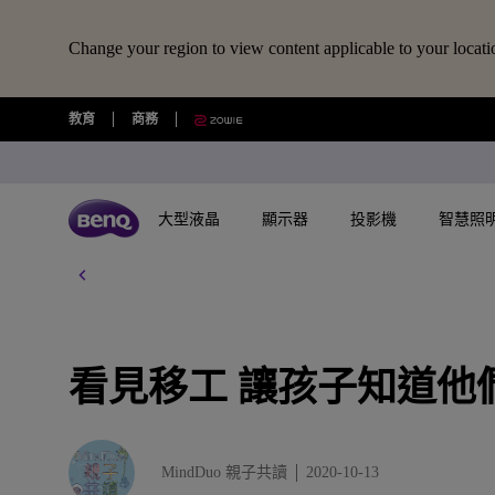
Change your region to view content applicable to your locati
看
教育
商務
見
移
工
讓
孩
大型液晶
顯示器
投影機
智慧照
子
知
道
所有大型液晶
所有顯示器
所有投影機
所有智慧照明
擴充底座/線材
所有大型商用顯示器
BenQ 商店
視訊鏡頭/軟體
藍牙喇叭/
他
USB-C 擴充底座
專業拍物視訊鏡頭
語言學習藍牙喇
們
探索不同系列
探索不同系列
探索不同系列
探索不同系列
數位電子顯示看板
選購最新產品與活動
快速連結
大型互動觸控顯示器
搜尋重點規格
了解特色機種
其他活動
了解特色機種
解決方
讀光計畫
也
是
USB-C 7合1 集線器
視覺展示工具 EnSpire
GameZone 2.0 遊戲 Google TV
適合Mac風格愛好者的外接螢幕
行動微型投影機
螢幕閱讀檯燈
商用數位電子看板系列
大型液晶
看見移工 讓孩子知道他
最新優惠活動與新聞
教育互動觸控顯示器
GAME ZONE遊戲快捷功能
玩家級遊戲投影機
福利品專區
專業攝影螢幕
教育解
光影實驗室
《
候
HDMI 2.1 傳輸線
專業拍物視訊鏡頭好評實測推薦
GameZone 遊戲 Google TV
專業色準螢幕 Creative Pro
家庭娛樂投影機
親子共讀檯燈
Pantone® 雙認證數位電子看板
顯示器
尋找展示地點
商用互動觸控顯示器系列
BenQ 獨家遊戲特調APP
遊戲投影機
教育解決方案
5K Mac 外接螢幕​
全方位
螢幕掛燈怎麼選
鳥
》
4K 量子點追劇護眼 Google TV
遊戲護眼螢幕
家庭劇院投影機
筆電燈
投影機
購物常見問題
MiniLED
InstaShow 無線投影設備
商務解決方案
BenQ 到府校色服務
視訊協
MindDuo 親子共讀
2020-10-13
企業照明解決方案