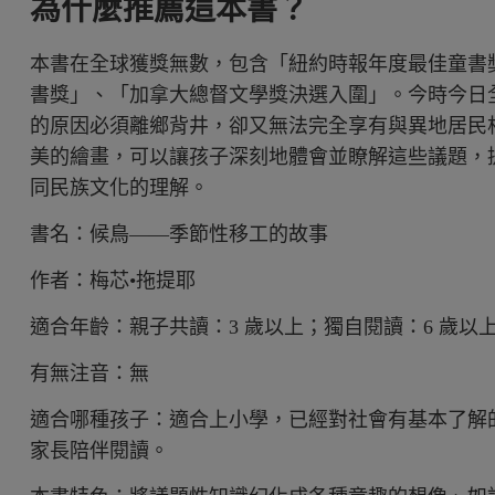
為什麼推薦這本書？
本書在全球獲獎無數，包含「紐約時報年度最佳童書
書獎」、「加拿大總督文學獎決選入圍」。今時今日
的原因必須離鄉背井，卻又無法完全享有與異地居民
美的繪畫，可以讓孩子深刻地體會並瞭解這些議題，
同民族文化的理解。
書名：候鳥——季節性移工的故事
作者：梅芯•拖提耶
適合年齡：親子共讀：3 歲以上；獨自閱讀：6 歲以
有無注音：無
適合哪種孩子：適合上小學，已經對社會有基本了解
家長陪伴閱讀。