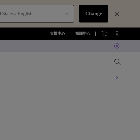
 States / English
Change
支援中心
知識中心
比較所有大型液晶
比較所有顯示器
比較所有投影機
比較所有智慧照明系列
配件
準顯示器諮
機
大型液晶服務與周邊配件
螢幕周邊配件
尋找最適投影機
護眼檯燈周邊配件
TZY31 InstaShare 無線螢幕分享
器解決方案
機
大型液晶鑑賞據點
螢幕鑑賞據點
投影機鑑賞據點
智慧照明鑑賞據點
DVY32 4K 智慧視訊會議攝影機
如何挑選適合的壁掛架
2026 MA 忠於原色風格大賞
投影機周邊配件
延長保固購買