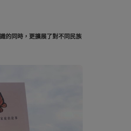
MT01 VESA 壁掛規格移動腳架
BenQ 獨家遊戲特調 APP
立即測驗：找出為你量身打造的
投影機距離試算
Mac外接螢幕
EZWrite 6 電子白板軟體
【選購入門教學】輕鬆避開廣告
延長保固購買
陷阱
InstaShare 2 無線投影軟體
識的同時，更擴展了對不同民族