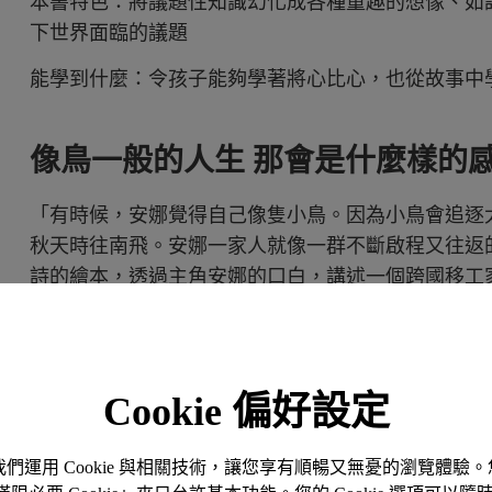
本書特色：將議題性知識幻化成各種童趣的想像、如
下世界面臨的議題
能學到什麼：令孩子能夠學著將心比心，也從故事中
像鳥一般的人生 那會是什麼樣的
「有時候，安娜覺得自己像隻小鳥。因為小鳥會追逐
秋天時往南飛。安娜一家人就像一群不斷啟程又往返
詩的繪本，透過主角安娜的口白，講述一個跨國移工
以及過程中的見聞。
由於地緣關係，我們也可以在台灣各處，發現許多移
這些帶著自己的故事、風塵僕僕到來的移工相處，一
Cookie 偏好設定
過安娜的口白、形容各式各樣的動物，帶點童稚卻又
解這個重要的議題，從而建立起更有同理的價值觀，
。我們運用 Cookie 與相關技術，讓您享有順暢又無憂的瀏覽體