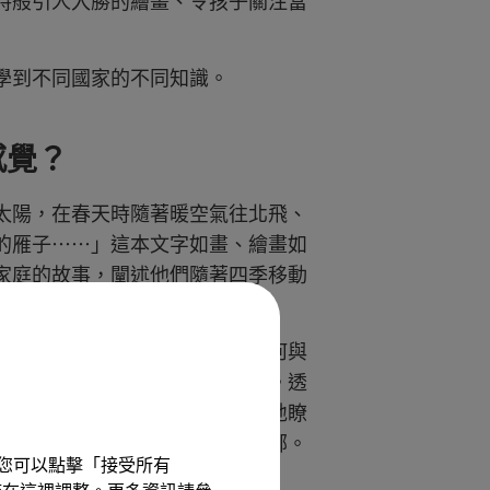
詩般引人入勝的繪畫、令孩子關注當
學到不同國家的不同知識。
感覺？
太陽，在春天時隨著暖空氣往北飛、
的雁子⋯⋯」這本文字如畫、繪畫如
家庭的故事，闡述他們隨著四季移動
工辛勤工作的身影，而本地人如何與
直以來都是台灣的重要議題之一。透
貼切的形容，讓孩子也可以簡單地瞭
並且恰當地面對這些地球村的芳鄰。
驗。您可以點擊「接受所有