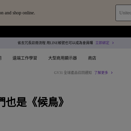
on and shop online.
United
省去冗長註冊流程 用LINE帳號也可以成為會員囉
立即綁定
明
遠端工作學習
大型商用顯示器
商店
GV31 全球產品召回通知
了解更多
配件
叭treVolo U
案
搜尋重點規格
搜尋重點規格
專用領域顯示器
商用投影機
們也是《候鳥》
決方案
144Hz
4K UHD (3840×2160)
企業 / 工作室專業色
專業型雷射投影
詢
智慧零售解決方案
USB-C
短焦
沉浸式雷射投影
商用顯示器
作會議室解決方案
Thunderbolt
水平梯形修正(側投影)
會議室投影機
ZOWIE 電競顯示器