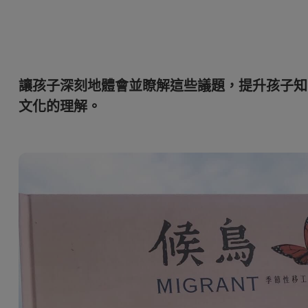
務
色域
LED
教育投影機
硬體校色
雷射
高爾夫投影機
支援腳架高低升降
內建AndroidTV
讓孩子深刻地體會並瞭解這些議題，提升孩子知
Nano Gloss 鏡面面板
有低延遲輸入
文化的理解。
Nano Matte 霧面無反光面板