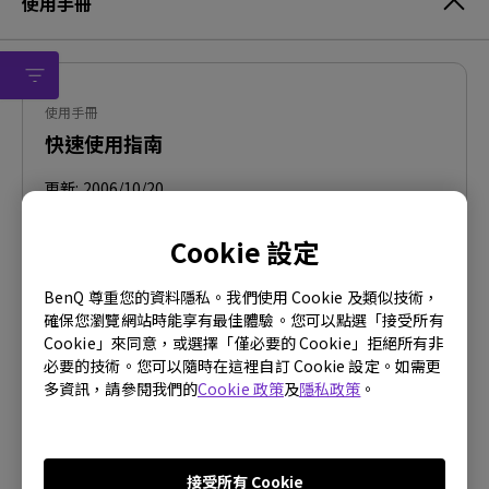
使用手冊
使用手冊
快速使用指南
更新:
2006/10/20
語言:
Traditional Chinese
Cookie 設定
檔案大小:
2.04 MB
版本:
BenQ 尊重您的資料隱私。我們使用 Cookie 及類似技術，
確保您瀏覽網站時能享有最佳體驗。您可以點選「接受所有
預覽
Cookie」來同意，或選擇「僅必要的 Cookie」拒絕所有非
必要的技術。您可以隨時在這裡自訂 Cookie 設定。如需更
多資訊，請參閱我們的
Cookie 政策
及
隱私政策
。
使用手冊
接受所有 Cookie