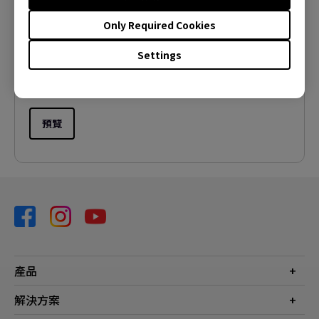
使用手冊
Only Required Cookies
更新:
2006/10/20
語言:
Traditional Chinese
Settings
檔案大小:
1.57 MB
版本:
預覽
產品
投影機
解決方案
螢幕