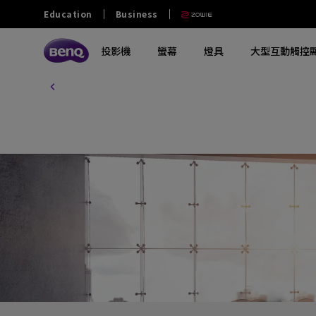
Education
Business
投影機
螢幕
燈具
大型互動觸控
探索所有投影機系列
探索所有電腦螢幕系列
探索所有燈具系列
探索所有互動觸控顯示屏
教育
商業
其他
大學及大專
零售和商用
政府及NGO
探索不同系列
探索不同系列
探索不同系列
探索不同系列
熱門產品
軟件
熱門產品
熱門產品
中學
餐飲
澳門業務
玩家級遊戲投影機
影音文書護眼螢幕
螢幕掛燈
商業互動觸控顯示屏
ScreenBar Halo 2
電子白板書寫軟體 EZwrite 6
GV32
MA270S
小學
家庭劇院投影機
專業螢幕
螢幕閱讀檯燈
教育互動觸控顯示屏
ScreenBar Pro
無線投影協作解決方案 Intrashare 2
W4100i
MA270U
幼稚園
行動微型投影機
編程專用螢幕
筆電燈
智慧數碼電子看板
ScreenBar
智慧校園廣播系統軟體 X-Sign
GP520
MA320U
Broadcast
特殊教育
投影電視
螢幕軟件
鋼琴燈
窄邊框電視牆顯示器
X3100i
RD280U
智慧帳戶管理系統 AMS
長條型電子顯示看板
GV50
PD2706U
設備管理解決方案 DMS
互動觸控顯示看板
解決方案合作夥伴