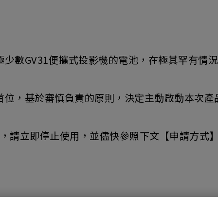
現極少數GV31便攜式投影機的電池，在極其罕有情
置於首位，基於審慎負責的原則，決定主動啟動本次
機，請立即停止使用，並儘快參照下文【申請方式】
申請，我們將安排專人與您聯繫，協助辦理產品寄