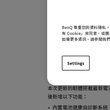
線上申請：
郵件聯絡 hksa
電話申請：
致電 BenQ 服
BenQ 尊重您的資料隱私
有 Cookie」來同意，或
如需更多資訊，請參閱我
方案說明：
本次召回提供以下兩種方案
Settings
1. 免費電池服務與韌體更
聯繫 BenQ客服中心，可免
本次更新的韌體搭載最新電
後新增以下功能：
內置電池健康自診斷系統