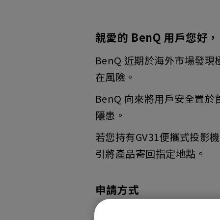
親愛的 BenQ 用戶您好，
BenQ 近期於海外市場發
在風險。
BenQ 向來將用戶安全
隱患。
若您持有GV31便攜式投影
引將產品寄回指定地點。
申請方式
您可透過以下任一方式提出