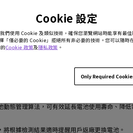
les@benq.com
Cookie 設定
務熱線 23306188
。我們使用 Cookie 及類似技術，確保您瀏覽網站時能享有
選擇「僅必要的 Cookie」拒絕所有非必要的技術。您可以隨時在這
們的
Cookie 政策
及
隱私政策
。
，您可擇一辦理：
Only Required Cookie
新方案
費更換電池並更新至最新韌體（Firmware）。
池動態管理算法，可有效延長電池使用壽命、降低
，將根據檢測結果適時提醒用戶返廠更換電池。