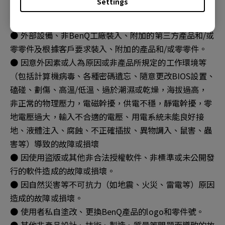
Settings
● 產品序列號不符或破損不清楚時。
● 非BenQ港澳地區銷售管道所購買之產品。
● 外部設備、非BenQ工廠裝入、附加的第三方產品和/或
零零件及根據客戶要求裝入、附加的產品和/或零零件。
● 因意外因素或人為原因或非產品所規定的工作環境等
（包括計算機病毒、各種密碼遺忘、隨意更改BIOS設置、
磕碰、劃傷、高溫/低溫、過於潮濕或乾燥，海拔過高，
非正常的物理壓力，電磁幹擾，供電不穩，靜電幹擾，零
地電壓過大，輸入不合適的電壓、用電系統未能良好接
地、液體注入、腐蝕、不正確插拔、異物調入、鼠害、蟲
害等）導致的故障或損壞
● 因使用盜版或其他非合法授權軟件、非標準或未公開發
行的軟件造成的故障或損壞。
● 因自然災害等不可抗力（如地震、火災、雷電等）原因
造成的故障或損壞。
● 使用者私自塗改、更換BenQ產品的logo和零件號。