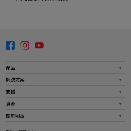
產品
投影機
解決方案
螢幕
商業
支援
燈具
教育
聯絡我們
資源
電競
檔案下載
投影機投射距離計算器
關於明基
常見問答
知識中心
保養詳情
公司簡介