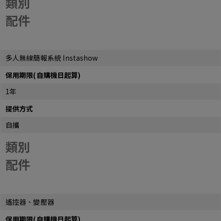
類別
配件
多人無線簡報系統 Instashow
保用期限(自購機日起算)
1年
提供方式
自攜
類別
配件
遙控器、變壓器
保用期限(自購機日起算)