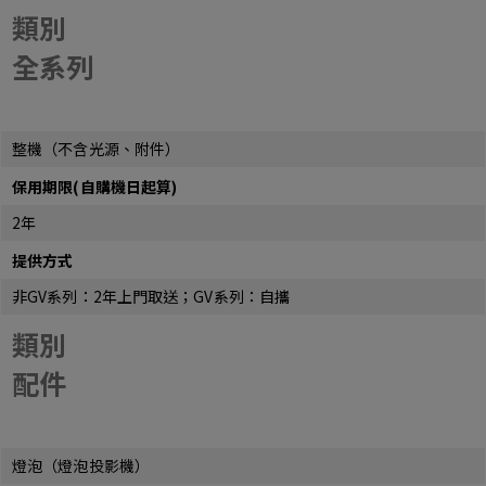
類別
全系列
整機（不含光源、附件）
保用期限(自購機日起算)
2年
提供方式
非GV系列：2年上門取送；GV系列：自攜
類別
配件
燈泡（燈泡投影機）