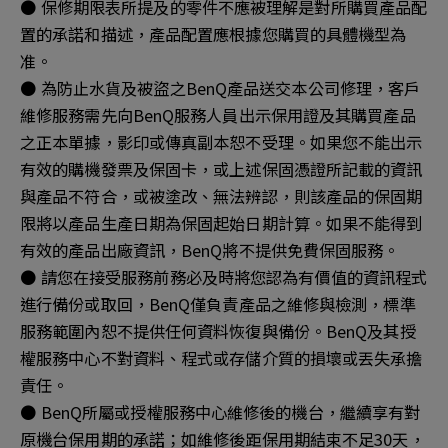
● 保修期限表所提及的零件不應被理解是對所購買產品配
置的承諾和描述，產品配置應根據您購買的具體機型為
准。
● 為防止水貨及被盜之BenQ產品送交本公司修理，客戶
維修服務需先向BenQ服務人員出示保用證及其購買產品
之正本單據，影印或傳真副本恕不受理。如果您不能出示
有效的購機發票及保固卡，或上述保固憑證所記載的資訊
與產品不符合，或被塗改、無法辨認，則該產品的保固期
限將以產品生產日期為保固起始日期計算。如果不能得到
有效的產品出廠資訊，BenQ將不提供免費保固服務。
● 請您在接受服務前務必及時將您認為有價值的資訊程式
進行備份或取回，BenQ僅負責產品之維修與檢測，標準
服務範圍內恕不提供任何資料恢復與備份。BenQ及其授
權服務中心不對資料、程式或存儲介質的損壞或丟失承擔
責任。
● BenQ所屬或授權服務中心維修後的機台，繼續享有對
原機台保用期的承諾；如維修後距保用期結束不足30天，