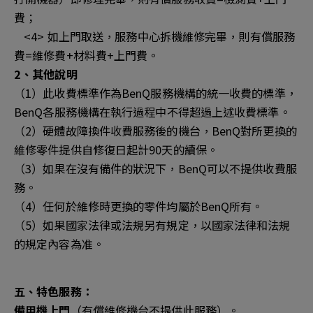
費；
<4> 如上門取送，服務中心拆機維修完畢，則有償服務
費=維修費+材料費+上門費。
2、其他說明
（1）此收費標準作為BenQ服務機構的統一收費的標準，
BenQ各服務機構在執行過程中不得超過上述收費標準。
（2）硬體故障換件收費服務後的機台，BenQ對所更換的
維修零件提供自修復日起計90天的續保。
（3）如果在沒有備件的狀況下，BenQ可以不提供收費服
務。
（4）任何於維修時更換的零件均屬於BenQ所有。
（5）如果國家法律或法規另有規定，以國家法律和法規
的規定內容為准。
五、特色服務：
備用機上門
（有償維修機台不提供此服務）。