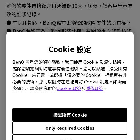
維修的零件自修復之日起續保30天，屆時，請客戶出示有
效的維修記錄。
● 在保用期內，BenQ擁有更換後的故障零件的所有權。
● BenQ保留更改或取消服務計劃及有關優惠之條款及條
件之權利，並不作另行通知或作任何賠償。
Cookie 設定
三、非保用範圍
BenQ 尊重您的資料隱私。我們使用 Cookie 及類似技術，
確保您瀏覽網站時能享有最佳體驗。您可以點選「接受所有
● 本產品整機或零件已超過保用期。
Cookie」來同意，或選擇「僅必要的 Cookie」拒絕所有非
● 未按說明書要求/錯誤/不當使用、保管、保養或操作產
必要的技術。您可以隨時在這裡自訂 Cookie 設定。如需更
品造成的故障或損壞（如帶電插拔數據線、帶電插拔非
多資訊，請參閱我們的
Cookie 政策
及
隱私政策
。
USB外接設備等）
● 消耗材料（外殼、接插零件等）的自然消耗、磨損及老
化。
接受所有 Cookie
● 產品經過非BenQ授權之服務機構、人員安裝、修理、
更改或拆裝造成的故障或損壞（機台保固標籤/防拆標籤
Only Required Cookies
有拆過痕跡、損壞或遺失）