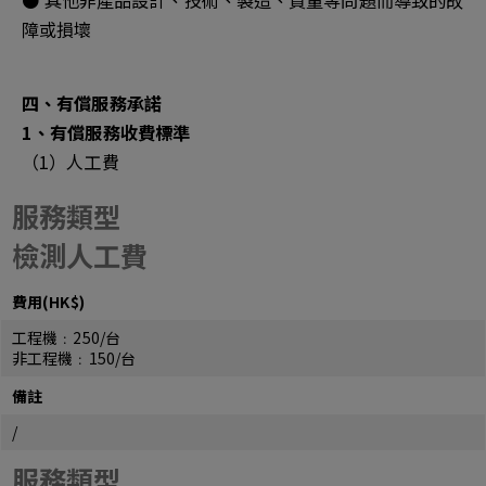
● 其他非產品設計、技術、製造、質量等問題而導致的故
障或損壞
四、有償服務承諾
1、有償服務收費標準
（1）人工費
服務類型
檢測人工費
費用(HK$)
工程機﹕250/台
非工程機﹕150/台
備註
/
服務類型