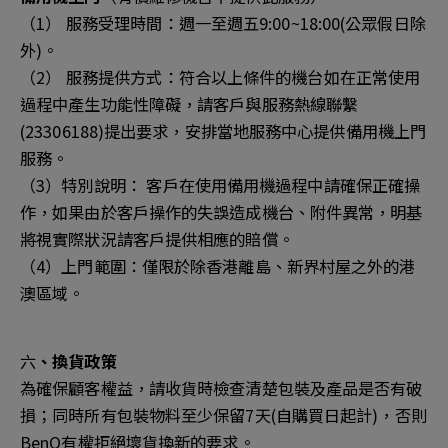
（1） 服務受理時間：週一至週五9:00~18:00(公眾假日除
外)。
（2） 服務提供方式：符合以上條件的機台如在正常使用
過程中產生功能性障礙，請客戶與服務熱線聯繫
(23306188)提出要求，安排當地服務中心提供備用機上門
服務。
（3）特別說明： 客戶在使用備用機過程中請確保正確操
作，如果由於客戶操作的失誤造成機台、附件異常，明基
將視實際狀況請客戶提供相應的賠償。
（4）上門範圍：僅限於除香港離島、新界村屋之外的港
澳區域。
六
、換貨政策
為確保顧客權益，請收貨時檢查清楚包裝及產品是否有破
損；同時所有包裝物料至少保留7天(自購買日起計)，否則
BenQ有權拒絕壞貨換新的要求。