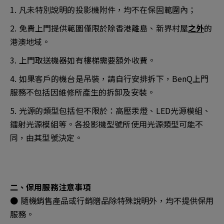
1. 凡未特別說明的投影機附件，均不在保固範圍內；
2. 免費上門提供範圍僅限於除香港離島、新界村屋
之外
的
港澳地域。
3. 上門取送機器如有樓梯需要額外收費。
4. 如果客戶的機台是吊裝，請自行安排拆下，BenQ上門
服務不包括因維修所產生的拆卸及安裝。
5. 光源的類型包括但不限於：高壓汞燈、LED光源模組、
鐳射光源模組等。各投影機型號所使用光源類型可能不
同，由其型號決定。
二、保用服務注意事項
● 隨機銷售產品或行銷贈品除特殊說明外，均不提供保用
服務。