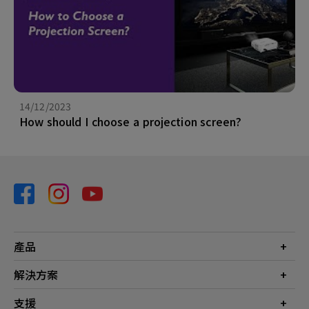
14/12/2023
How should I choose a projection screen?
產品
投影機
解決方案
螢幕
商業
支援
燈具