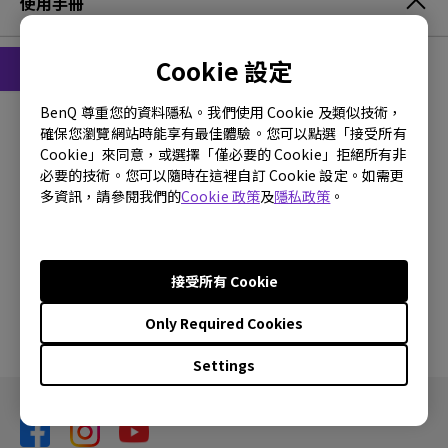
使用手冊
Cookie 設定
使用手冊
BenQ 尊重您的資料隱私。我們使用 Cookie 及類似技術，
使用手冊
確保您瀏覽網站時能享有最佳體驗。您可以點選「接受所有
Cookie」來同意，或選擇「僅必要的 Cookie」拒絕所有非
更新:
2009/01/05
必要的技術。您可以隨時在這裡自訂 Cookie 設定。如需更
多資訊，請參閱我們的
Cookie 政策
及
隱私政策
。
語言:
Traditional Chinese
檔案大小:
3.04 MB
版本:
接受所有 Cookie
預覽
Only Required Cookies
Settings