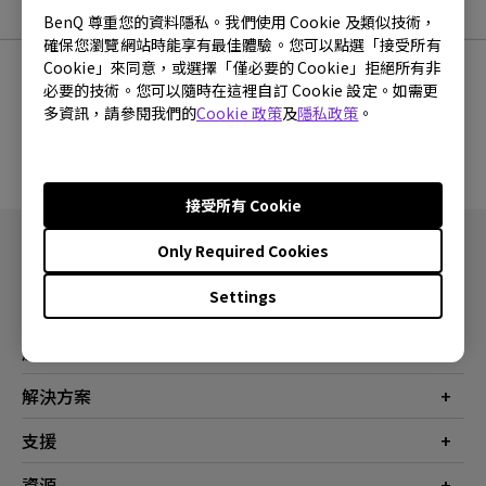
使用手冊
BenQ 尊重您的資料隱私。我們使用 Cookie 及類似技術，
確保您瀏覽網站時能享有最佳體驗。您可以點選「接受所有
Cookie」來同意，或選擇「僅必要的 Cookie」拒絕所有非
必要的技術。您可以隨時在這裡自訂 Cookie 設定。如需更
多資訊，請參閱我們的
Cookie 政策
及
隱私政策
。
沒有使用手冊
接受所有 Cookie
Only Required Cookies
Settings
產品
投影機
解決方案
螢幕
商業
支援
燈具
教育
聯絡我們
資源