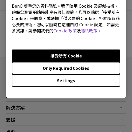
軟體下載
BenQ 尊重您的資料隱私。我們使用 Cookie 及類似技術，
確保您瀏覽網站時能享有最佳體驗。您可以點選「接受所有
Cookie」來同意，或選擇「僅必要的 Cookie」拒絕所有非
必要的技術。您可以隨時在這裡自訂 Cookie 設定。如需更
多資訊，請參閱我們的
Cookie 政策
及
隱私政策
。
沒有韌體與驅動程式
接受所有 Cookie
Only Required Cookies
Settings
產品
投影機
解決方案
螢幕
商業
支援
燈具
教育
聯絡我們
資源