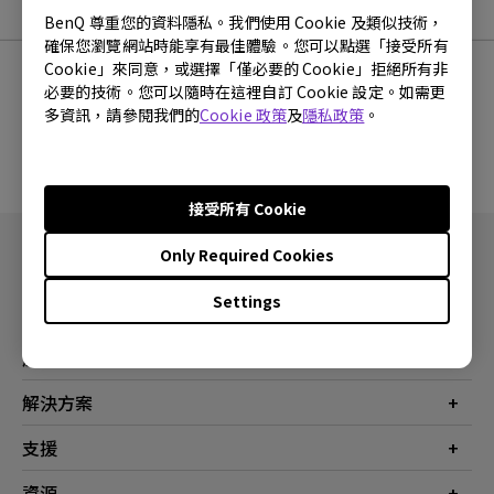
軟體下載
BenQ 尊重您的資料隱私。我們使用 Cookie 及類似技術，
確保您瀏覽網站時能享有最佳體驗。您可以點選「接受所有
Cookie」來同意，或選擇「僅必要的 Cookie」拒絕所有非
必要的技術。您可以隨時在這裡自訂 Cookie 設定。如需更
多資訊，請參閱我們的
Cookie 政策
及
隱私政策
。
沒有韌體與驅動程式
接受所有 Cookie
Only Required Cookies
Settings
產品
投影機
解決方案
螢幕
商業
支援
燈具
教育
聯絡我們
資源