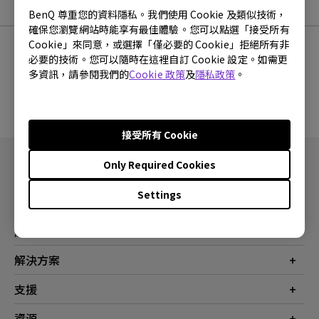
使用手冊
BenQ 尊重您的資料隱私。我們使用 Cookie 及類似技術，
確保您瀏覽網站時能享有最佳體驗。您可以點選「接受所有
Cookie」來同意，或選擇「僅必要的 Cookie」拒絕所有非
必要的技術。您可以隨時在這裡自訂 Cookie 設定。如需更
多資訊，請參閱我們的
Cookie 政策
及
隱私政策
。
沒有使用手冊
接受所有 Cookie
Only Required Cookies
Settings
產品
投影機
解決方案
螢幕
商業
支援
燈具
教育
聯絡我們
資源