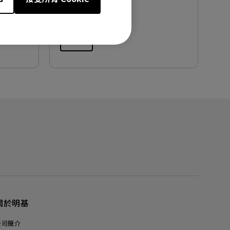
檔案大小:
2.22 MB
版本:
預覽
關於明基
公司簡介