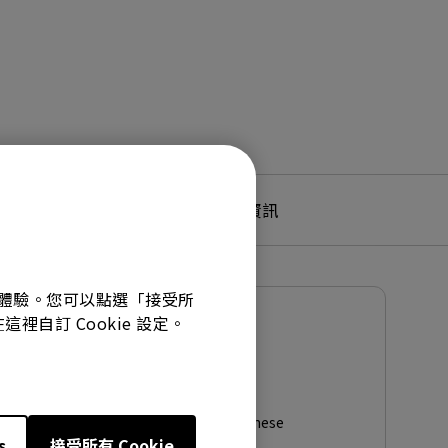
產品服務及保固資訊
最佳體驗。您可以點選「接受所
裡自訂 Cookie 設定。
使用手冊
使用手冊
更新:
2011/06/30
語言:
Traditional Chinese
s
接受所有 Cookie