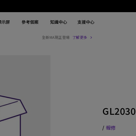
顯示屏
參考個案
知識中心
支援中心
全新MA現正登場
了解更多
搜尋重點規格
搜尋重點規格
探索商用螢幕
探索商用投影機
4K UHD (3840×2160)
4K(3840x2160)
商用螢幕
大型場地雷射投影機
2D，垂直∕ 水平梯形校正
USB-C
Zowie 專業電競螢幕
展覽及模擬雷射投影機
LED
含 HAS
手術醫療螢幕
高級會議室雷射投影機
雷射
27"~28"
會議室投影機
GL2030
連 Android TV
P3
高等教育投影機
具有低輸入延遲
2.1 聲道內置喇叭
互動型教育投影機
/
報修