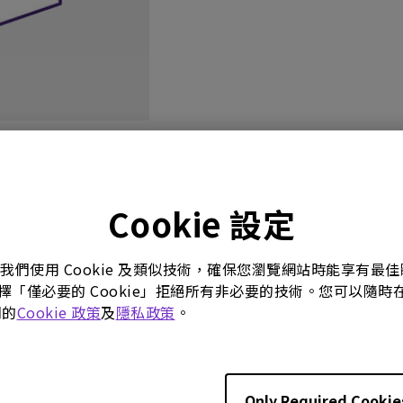
影片
使用手冊
軟體下載
Cookie 設定
。我們使用 Cookie 及類似技術，確保您瀏覽網站時能享有
選擇「僅必要的 Cookie」拒絕所有非必要的技術。您可以隨時在這
使用手冊
們的
Cookie 政策
及
隱私政策
。
atory Statements
安全警告通知
26/07/09
更新:
2021/01/05
neral
語言:
Traditional Chinese
Only Required Cookie