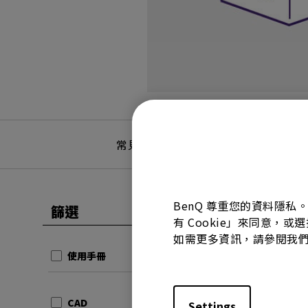
常見問題
常見問答
BenQ 尊重您的資料隱私
篩選
全部清除
有 Cookie」來同意，或
使用手冊
如需更多資訊，請參閱我
Regul
使用手冊
更新:
20
語言:
Ge
CAD
Settings