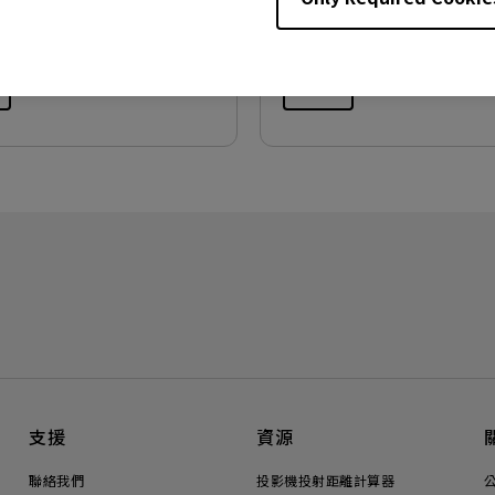
:
752.9 KB
檔案大小:
458.74 KB
版本:
預覽
支援
資源
聯絡我們
投影機投射距離計算器