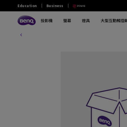
Education
Business
投影機
螢幕
燈具
大型互動觸控
探索所有投影機系列
探索所有電腦螢幕系列
探索所有燈具系列
探索所有互動觸控顯示屏
教育
商業
其他
大學及大專
零售和商用
政府及NGO
探索不同系列
探索不同系列
探索不同系列
探索不同系列
熱門產品
軟件
熱門產品
熱門產品
中學
餐飲
澳門業務
玩家級遊戲投影機
影音文書護眼螢幕
螢幕掛燈
商業互動觸控顯示屏
ScreenBar Halo 2
電子白板書寫軟體 EZwrite 6
GV32
MA270S
小學
家庭劇院投影機
專業螢幕
螢幕閱讀檯燈
教育互動觸控顯示屏
ScreenBar Pro
無線投影協作解決方案 Intrashare 2
W4100i
MA270U
幼稚園
行動微型投影機
編程專用螢幕
筆電燈
智慧數碼電子看板
ScreenBar
智慧校園廣播系統軟體 X-Sign
GP520
MA320U
Broadcast
特殊教育
投影電視
螢幕軟件
鋼琴燈
窄邊框電視牆顯示器
X3100i
RD280U
智慧帳戶管理系統 AMS
長條型電子顯示看板
GV50
PD2706U
設備管理解決方案 DMS
互動觸控顯示看板
解決方案合作夥伴