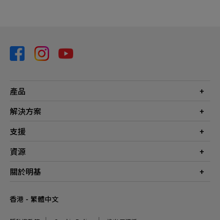
產品
投影機
解決方案
螢幕
商業
支援
燈具
教育
聯絡我們
資源
電競
檔案下載
投影機投射距離計算器
關於明基
常見問答
知識中心
保養詳情
公司簡介
香港 - 繁體中文
服務網點
品牌
最新消息