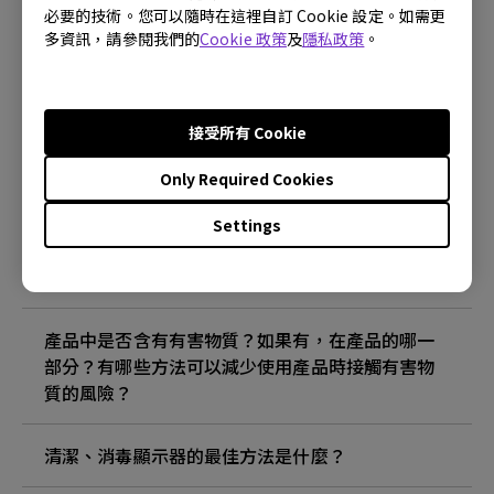
必要的技術。您可以隨時在這裡自訂 Cookie 設定。如需更
多資訊，請參閱我們的
Cookie 政策
及
隱私政策
。
什麼是圖像殘留以及如何避免它？
什麼是圖像殘留以及如何避免它？
接受所有 Cookie
Only Required Cookies
為什麼我的顯示器有閃爍？
Settings
ECO 傳感器的最大檢測範圍是多少？ 為什麼顯示器
上的 ECO 傳感器無法按預期工作？
產品中是否含有有害物質？如果有，在產品的哪一
部分？有哪些方法可以減少使用產品時接觸有害物
質的風險？
清潔、消毒顯示器的最佳方法是什麼？