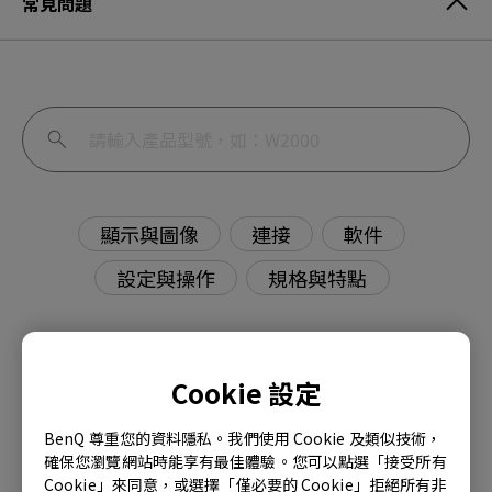
常見問題
顯示與圖像
連接
軟件
設定與操作
規格與特點
Cookie 設定
明基顯示器內建揚聲器無音訊輸出如何解決？
BenQ 尊重您的資料隱私。我們使用 Cookie 及類似技術，
確保您瀏覽網站時能享有最佳體驗。您可以點選「接受所有
PMU（Palette Master Ultimate）和
Cookie」來同意，或選擇「僅必要的 Cookie」拒絕所有非
PME（Palette Master Element）有什麼區別？