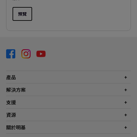
預覽
產品
投影機
解決方案
螢幕
商業
支援
燈具
教育
聯絡我們
資源
電競
檔案下載
投影機投射距離計算器
關於明基
常見問答
知識中心