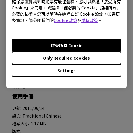
安全警告通知
確保您瀏覽網站時能享有最佳體驗。您可以點選「接受所有
Cookie」來同意，或選擇「僅必要的 Cookie」拒絕所有非
更新:
2021/01/05
必要的技術。您可以隨時在這裡自訂 Cookie 設定。如需更
多資訊，請參閱我們的
Cookie 政策
及
隱私政策
。
語言:
Traditional Chinese
檔案大小:
458.74 KB
版本:
接受所有 Cookie
預覽
Only Required Cookies
Settings
使用手冊
使用手冊
更新:
2011/06/14
語言:
Traditional Chinese
檔案大小:
1.17 MB
版本: