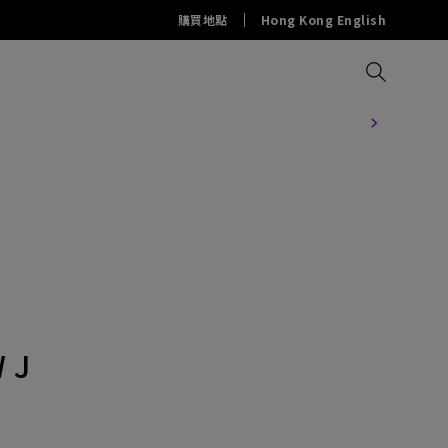
購買地點
Hong Kong English
比較所有投影機
比較所有螢幕
比較所有燈具
解決方案
配件
資源
 J