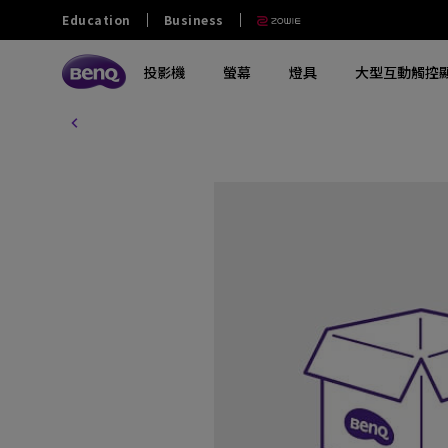
Education
Business
投影機
螢幕
燈具
大型互動觸控
探索所有投影機系列
探索所有電腦螢幕系列
探索所有燈具系列
探索所有互動觸控顯示屏
教育
商業
其他
大學及大專
零售和商用
政府及NGO
探索不同系列
探索不同系列
探索不同系列
探索不同系列
熱門產品
軟件
熱門產品
熱門產品
中學
餐飲
澳門業務
玩家級遊戲投影機
影音文書護眼螢幕
螢幕掛燈
商業互動觸控顯示屏
ScreenBar Halo 2
電子白板書寫軟體 EZwrite 6
GV32
MA270S
小學
家庭劇院投影機
專業螢幕
螢幕閱讀檯燈
教育互動觸控顯示屏
ScreenBar Pro
無線投影協作解決方案 Intrashare 2
W4100i
MA270U
幼稚園
行動微型投影機
編程專用螢幕
筆電燈
智慧數碼電子看板
ScreenBar
智慧校園廣播系統軟體 X-Sign
GP520
MA320U
Broadcast
特殊教育
投影電視
螢幕軟件
鋼琴燈
窄邊框電視牆顯示器
X3100i
RD280U
智慧帳戶管理系統 AMS
長條型電子顯示看板
GV50
PD2706U
設備管理解決方案 DMS
互動觸控顯示看板
解決方案合作夥伴