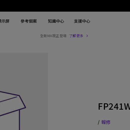
顯示屏
參考個案
知識中心
支援中心
全新MA現正登場
了解更多
搜尋重點規格
搜尋重點規格
探索商用螢幕
探索商用投影機
4K UHD (3840×2160)
4K(3840x2160)
商用螢幕
大型場地雷射投影機
2D，垂直∕ 水平梯形校正
USB-C
Zowie 專業電競螢幕
展覽及模擬雷射投影機
LED
含 HAS
手術醫療螢幕
高級會議室雷射投影機
雷射
27"~28"
會議室投影機
FP241W
連 Android TV
P3
高等教育投影機
具有低輸入延遲
2.1 聲道內置喇叭
互動型教育投影機
/
報修