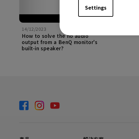
Settings
14/12/2023
How to solve the no audio
output from a BenQ monitor's
built-in speaker?