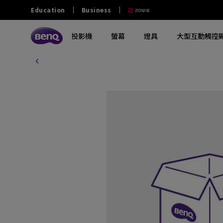
Education
Business
投影機
螢幕
燈具
大型互動觸控
探索所有投影機系列
探索所有電腦螢幕系列
探索所有燈具系列
探索所有互動觸控顯示屏
教育
商業
其他
大學及大專
零售和商用
政府及NGO
探索不同系列
探索不同系列
探索不同系列
探索不同系列
熱門產品
軟件
熱門產品
熱門產品
中學
餐飲
澳門業務
玩家級遊戲投影機
影音文書護眼螢幕
螢幕掛燈
商業互動觸控顯示屏
ScreenBar Halo 2
電子白板書寫軟體 EZwrite 6
GV32
MA270S
小學
家庭劇院投影機
專業螢幕
螢幕閱讀檯燈
教育互動觸控顯示屏
ScreenBar Pro
無線投影協作解決方案 Intrashare 2
W4100i
MA270U
幼稚園
行動微型投影機
編程專用螢幕
筆電燈
智慧數碼電子看板
ScreenBar
智慧校園廣播系統軟體 X-Sign
GP520
MA320U
Broadcast
特殊教育
投影電視
螢幕軟件
鋼琴燈
窄邊框電視牆顯示器
X3100i
RD280U
智慧帳戶管理系統 AMS
長條型電子顯示看板
GV50
PD2706U
設備管理解決方案 DMS
互動觸控顯示看板
解決方案合作夥伴