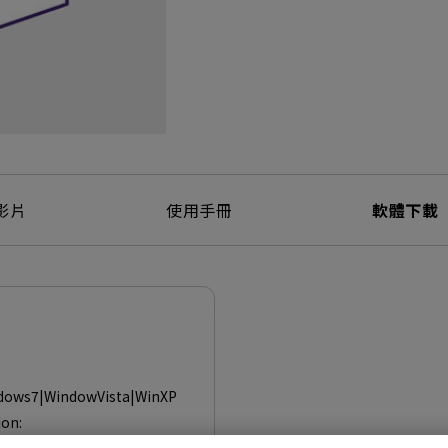
影片
使用手冊
軟體下載
dows7|WindowVista|WinXP
ion: