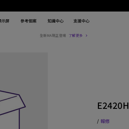
顯示屏
參考個案
知識中心
支援中心
全新MA現正登場
了解更多
搜尋重點規格
搜尋重點規格
探索商用螢幕
探索商用投影機
4K UHD (3840×2160)
4K(3840x2160)
商用螢幕
大型場地雷射投影機
2D，垂直∕ 水平梯形校正
USB-C
Zowie 專業電競螢幕
展覽及模擬雷射投影機
LED
含 HAS
手術醫療螢幕
高級會議室雷射投影機
雷射
27"~28"
會議室投影機
E2420
連 Android TV
P3
高等教育投影機
具有低輸入延遲
2.1 聲道內置喇叭
互動型教育投影機
/
報修