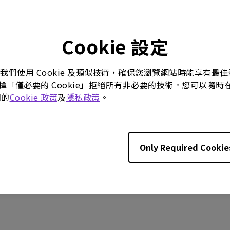
P
10/02/02
:
42.17 KB
Cookie 設定
。我們使用 Cookie 及類似技術，確保您瀏覽網站時能享有
選擇「僅必要的 Cookie」拒絕所有非必要的技術。您可以隨時在這
們的
Cookie 政策
及
隱私政策
。
何軟體，即表示您同意遵守我們的
《最終用戶授權協議》
條款。
Only Required Cookie